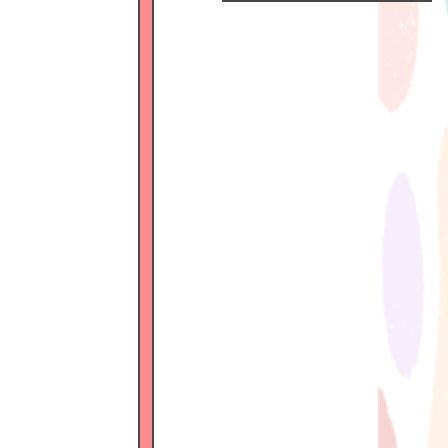
Official
Fanclub
につい
て
GALLERY
MEMBER'S
MOVIE
FC
BLOG
SPECIAL
BIRTHDAY
MAIL
MAIL
MAGAZINE