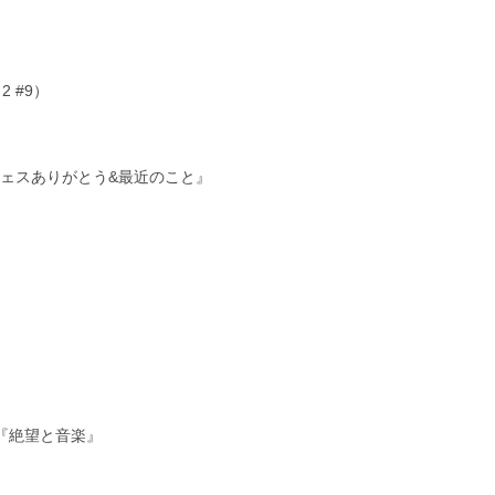
 #9）
ポフェスありがとう&最近のこと』
『絶望と音楽』