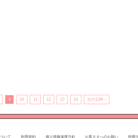
9
10
11
12
13
14
次の12件 ›
ついて
利用規約
個人情報保護方針
お客さまへのお願い
特商