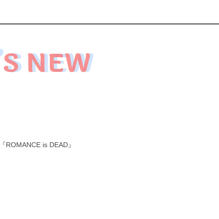
’S NEW
MANCE is DEAD』