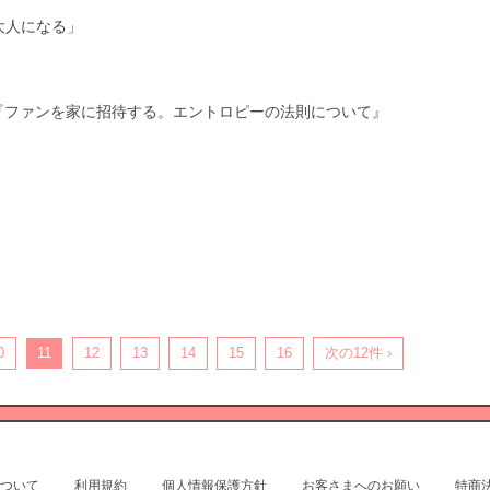
に大人になる」
6『ファンを家に招待する。エントロピーの法則について』
0
11
12
13
14
15
16
次の12件 ›
ついて
利用規約
個人情報保護方針
お客さまへのお願い
特商