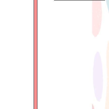
Official
Fanclub
につい
て
GALLERY
MEMBER'S
MOVIE
FC
BLOG
SPECIAL
BIRTHDAY
MAIL
MAIL
MAGAZINE