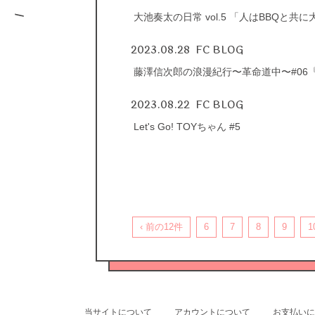
大池奏太の日常 vol.5 「人はBBQと共
2023.08.28
FC BLOG
藤澤信次郎の浪漫紀行〜革命道中〜#0
2023.08.22
FC BLOG
Let's Go! TOYちゃん #5
‹ 前の12件
6
7
8
9
1
当サイトについて
アカウントについて
お支払いに