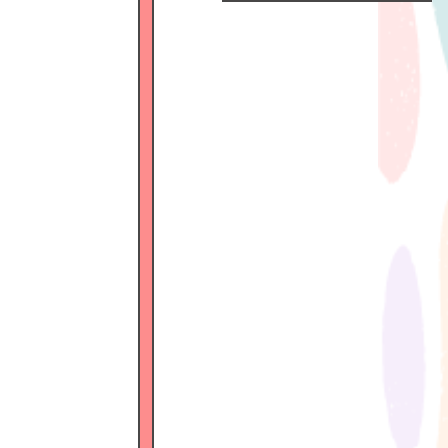
Official
Fanclub
につい
て
GALLERY
MEMBER'S
MOVIE
FC
BLOG
SPECIAL
BIRTHDAY
MAIL
MAIL
MAGAZINE