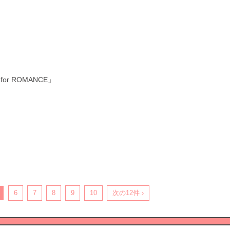
or ROMANCE」
6
7
8
9
10
次の12件 ›