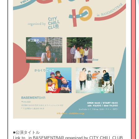
■公演タイトル
Link to_ in BASEMENTBAR organized by CITY CHILL CLUB