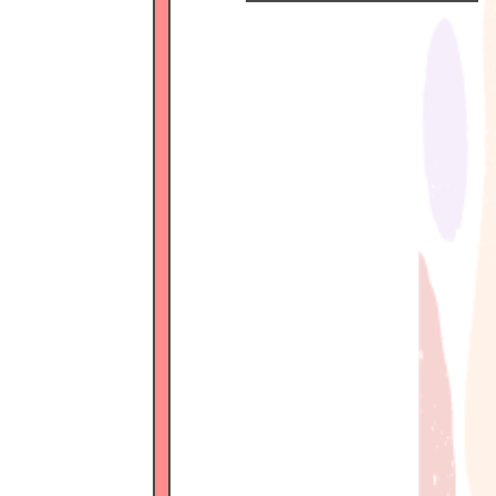
Official
Fanclub
につい
て
GALLERY
MEMBER'S
MOVIE
FC
BLOG
SPECIAL
BIRTHDAY
MAIL
MAIL
MAGAZINE