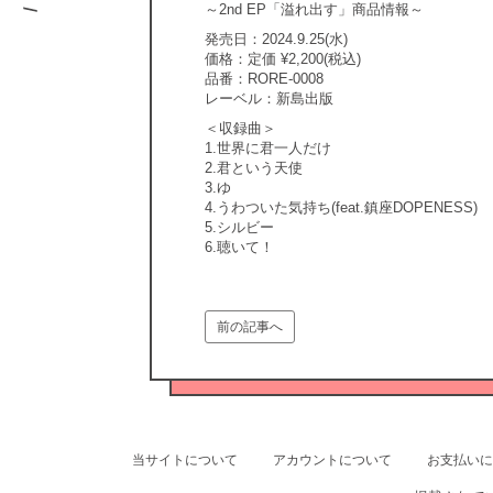
～2nd EP「溢れ出す」商品情報～
発売日：2024.9.25(水)
価格：定価 ¥2,200(税込)
品番：RORE-0008
レーベル：新島出版
＜収録曲＞
1.世界に君一人だけ
2.君という天使
3.ゆ
4.うわついた気持ち(feat.鎮座DOPENESS)
5.シルビー
6.聴いて！
前の記事へ
当サイトについて
アカウントについて
お支払いに