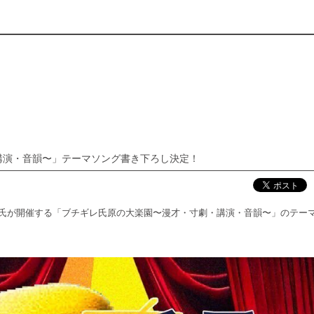
講演・音韻〜」テーマソング書き下ろし決定！
レ氏原氏が開催する「ブチギレ氏原の大楽園〜漫才・寸劇・講演・音韻〜」のテー