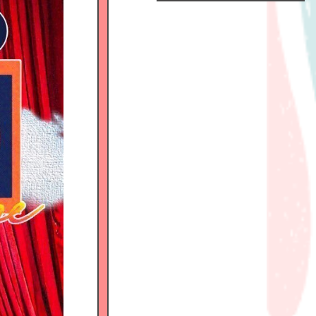
Official
Fanclub
につい
て
GALLERY
MEMBER'S
MOVIE
FC
BLOG
SPECIAL
BIRTHDAY
MAIL
MAIL
MAGAZINE