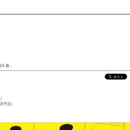
'24 春」
ジ
出演予定)