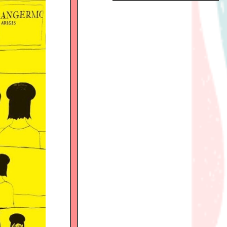
Official
Fanclub
につい
て
GALLERY
MEMBER'S
MOVIE
FC
BLOG
SPECIAL
BIRTHDAY
MAIL
MAIL
MAGAZINE