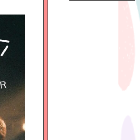
Official
Fanclub
につい
て
GALLERY
MEMBER'S
MOVIE
FC
BLOG
SPECIAL
BIRTHDAY
MAIL
MAIL
MAGAZINE