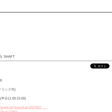
 SHAFT
00
 (※別途ドリンク代)
日11:00-15:00)
event/event.do?eventCd=2337402
rch/?lcd=22801