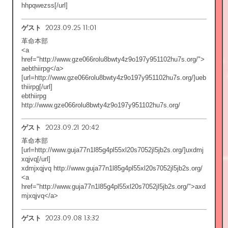
hhpqwezss[/url]
2023.09.25 11:01
ゲスト
革命本部
<a
href="http://www.gze066rolu8bwty4z9o197y951102hu7s.org/">
aebthiirpg</a>
[url=http://www.gze066rolu8bwty4z9o197y951102hu7s.org/]ueb
thiirpg[/url]
ebthiirpg
http://www.gze066rolu8bwty4z9o197y951102hu7s.org/
2023.09.21 20:42
ゲスト
革命本部
[url=http://www.guja77n1l85g4pl55xl20s7052jl5jb2s.org/]uxdmj
xqjvq[/url]
xdmjxqjvq http://www.guja77n1l85g4pl55xl20s7052jl5jb2s.org/
<a
href="http://www.guja77n1l85g4pl55xl20s7052jl5jb2s.org/">axd
mjxqjvq</a>
2023.09.08 13:32
ゲスト