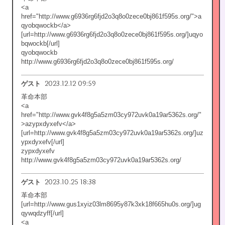
<a
href="http://www.g6936rg6fjd2o3q8o0zece0bj861f595s.org/">a
qyobqwockb</a>
[url=http://www.g6936rg6fjd2o3q8o0zece0bj861f595s.org/]uqyo
bqwockb[/url]
qyobqwockb
http://www.g6936rg6fjd2o3q8o0zece0bj861f595s.org/
2023.12.12 09:59
ゲスト
革命本部
<a
href="http://www.gvk4f8g5a5zm03cy972uvk0a19ar5362s.org/"
>azypxdyxefv</a>
[url=http://www.gvk4f8g5a5zm03cy972uvk0a19ar5362s.org/]uz
ypxdyxefv[/url]
zypxdyxefv
http://www.gvk4f8g5a5zm03cy972uvk0a19ar5362s.org/
2023.10.25 18:38
ゲスト
革命本部
[url=http://www.gus1xyiz03lm8695y87k3xk18f665hu0s.org/]ug
qywqdzyff[/url]
<a