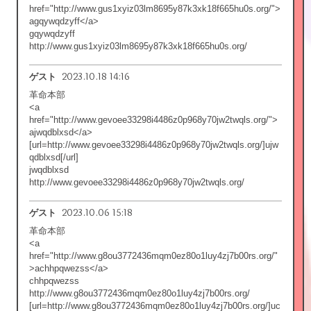
href="http://www.gus1xyiz03lm8695y87k3xk18f665hu0s.org/">
agqywqdzyff</a>
gqywqdzyff
http://www.gus1xyiz03lm8695y87k3xk18f665hu0s.org/
2023.10.18 14:16
ゲスト
革命本部
<a
href="http://www.gevoee33298i4486z0p968y70jw2twqls.org/">
ajwqdblxsd</a>
[url=http://www.gevoee33298i4486z0p968y70jw2twqls.org/]ujw
qdblxsd[/url]
jwqdblxsd
http://www.gevoee33298i4486z0p968y70jw2twqls.org/
2023.10.06 15:18
ゲスト
革命本部
<a
href="http://www.g8ou3772436mqm0ez80o1luy4zj7b00rs.org/"
>achhpqwezss</a>
chhpqwezss
http://www.g8ou3772436mqm0ez80o1luy4zj7b00rs.org/
[url=http://www.g8ou3772436mqm0ez80o1luy4zj7b00rs.org/]uc