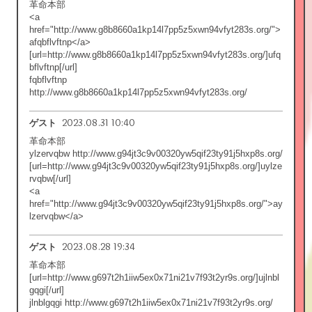
革命本部
<a
href="http://www.g8b8660a1kp14l7pp5z5xwn94vfyt283s.org/">
afqbflvftnp</a>
[url=http://www.g8b8660a1kp14l7pp5z5xwn94vfyt283s.org/]ufq
bflvftnp[/url]
fqbflvftnp
http://www.g8b8660a1kp14l7pp5z5xwn94vfyt283s.org/
2023.08.31 10:40
ゲスト
革命本部
ylzervqbw http://www.g94jt3c9v00320yw5qif23ty91j5hxp8s.org/
[url=http://www.g94jt3c9v00320yw5qif23ty91j5hxp8s.org/]uylze
rvqbw[/url]
<a
href="http://www.g94jt3c9v00320yw5qif23ty91j5hxp8s.org/">ay
lzervqbw</a>
2023.08.28 19:34
ゲスト
革命本部
[url=http://www.g697t2h1iiw5ex0x71ni21v7f93t2yr9s.org/]ujlnbl
gqgi[/url]
jlnblgqgi http://www.g697t2h1iiw5ex0x71ni21v7f93t2yr9s.org/