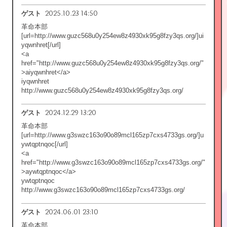
2025.10.23 14:50
ゲスト
革命本部
[url=http://www.guzc568u0y254ew8z4930xk95g8fzy3qs.org/]ui
yqwnhret[/url]
<a
href="http://www.guzc568u0y254ew8z4930xk95g8fzy3qs.org/"
>aiyqwnhret</a>
iyqwnhret
http://www.guzc568u0y254ew8z4930xk95g8fzy3qs.org/
2024.12.29 13:20
ゲスト
革命本部
[url=http://www.g3swzc163o90o89mcl165zp7cxs4733gs.org/]u
ywtqptnqoc[/url]
<a
href="http://www.g3swzc163o90o89mcl165zp7cxs4733gs.org/"
>aywtqptnqoc</a>
ywtqptnqoc
http://www.g3swzc163o90o89mcl165zp7cxs4733gs.org/
2024.06.01 23:10
ゲスト
革命本部