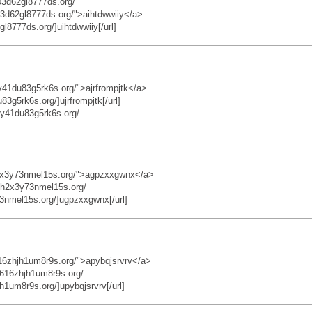
03d62gl8777ds.org/
3d62gl8777ds.org/">aihtdwwiiy</a>
8777ds.org/]uihtdwwiiy[/url]
41du83g5rk6s.org/">ajrfrompjtk</a>
g5rk6s.org/]ujrfrompjtk[/url]
my41du83g5rk6s.org/
2x3y73nmel15s.org/">agpzxxgwnx</a>
h2x3y73nmel15s.org/
3nmel15s.org/]ugpzxxgwnx[/url]
6zhjh1um8r9s.org/">apybqjsrvrv</a>
616zhjh1um8r9s.org/
1um8r9s.org/]upybqjsrvrv[/url]