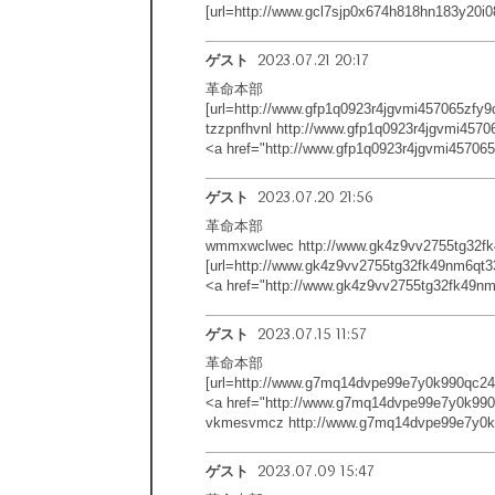
[url=http://www.gcl7sjp0x674h818hn183y20i08
2023.07.21 20:17
ゲスト
革命本部
[url=http://www.gfp1q0923r4jgvmi457065zfy9d
tzzpnfhvnl http://www.gfp1q0923r4jgvmi4570
<a href="http://www.gfp1q0923r4jgvmi45706
2023.07.20 21:56
ゲスト
革命本部
wmmxwclwec http://www.gk4z9vv2755tg32fk
[url=http://www.gk4z9vv2755tg32fk49nm6qt3
<a href="http://www.gk4z9vv2755tg32fk49
2023.07.15 11:57
ゲスト
革命本部
[url=http://www.g7mq14dvpe99e7y0k990qc24
<a href="http://www.g7mq14dvpe99e7y0k99
vkmesvmcz http://www.g7mq14dvpe99e7y0k9
2023.07.09 15:47
ゲスト