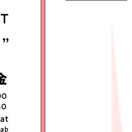
Official
Fanclub
につい
て
GALLERY
MEMBER'S
MOVIE
FC
BLOG
SPECIAL
BIRTHDAY
MAIL
MAIL
MAGAZINE