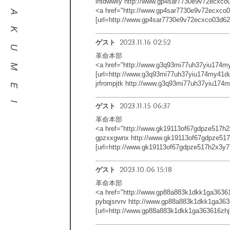
ihtdwwiiy http://www.gp4sar7730e9v72ecxco
<a href="http://www.gp4sar7730e9v72ecxco0
[url=http://www.gp4sar7730e9v72ecxco03d62gl
2023.11.16 02:52
ゲスト
革命本部
<a href="http://www.g3q93mi77uh37yiu174my
[url=http://www.g3q93mi77uh37yiu174my41du83
jrfrompjtk http://www.g3q93mi77uh37yiu174
2023.11.15 06:37
ゲスト
革命本部
<a href="http://www.gk19113of67gdpze517h
gpzxxgwnx http://www.gk19113of67gdpze517
[url=http://www.gk19113of67gdpze517h2x3y7
2023.10.06 15:18
ゲスト
革命本部
<a href="http://www.gp88a883k1dkk1ga36361
pybqjsrvrv http://www.gp88a883k1dkk1ga363
[url=http://www.gp88a883k1dkk1ga363616zhjh