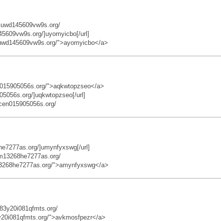
kuwd145609vw9s.org/
5609vw9s.org/]uyomyicbo[/url]
kuwd145609vw9s.org/">ayomyicbo</a>
en015905056s.org/">aqkwtopzseo</a>
05056s.org/]uqkwtopzseo[/url]
qcen015905056s.org/
he7277as.org/]umynfyxswg[/url]
m13268he7277as.org/
13268he7277as.org/">amynfyxswg</a>
83y20i081qfmts.org/
y20i081qfmts.org/">avkmosfpezr</a>