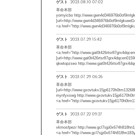
2023.08.10 07:02
ゲスト
革命本部
yomyicbo http://www.gwn4d346976b0of9mlg
[url=http://www.gwn4d346976b0of9mlgkuwd14
<a href="http://www.gwn4d346976b0of9mlg
2023.07.29 15:42
ゲスト
革命本部
<a href="http://www.gat0t426rtsr87grx4dqc
[url=http://www.gat0t426rtsr87grx4dqcen0159
qkwtopzseo http://www.gat0t426rtsr87grx4d
2023.07.29 06:26
ゲスト
革命本部
[url=http://www.gxovtukv15jp6170h0tm13268
mynfyxswg http://www.gxovtukv15jp6170h0t
<a href="http://www.gxovtukv15jp6170h0tm
2023.07.22 09:27
ゲスト
革命本部
vkmosfpezr http://www.gcl7sjp0x674h818hn1
<a href="http://www.gcl7sjp0x674h818hn183