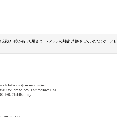
表現及び内容があった場合は、スタッフの判断で削除させていただくケースも
z21ob95s.org/]ummeitdxs[/url]
68h166z21ob95s.org/">ammeitdxs</a>
68h166z21ob95s.org/