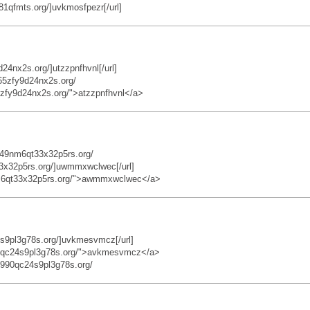
1qfmts.org/]uvkmosfpezr[/url]
24nx2s.org/]utzzpnfhvnl[/url]
65zfy9d24nx2s.org/
5zfy9d24nx2s.org/">atzzpnfhvnl</a>
49nm6qt33x32p5rs.org/
3x32p5rs.org/]uwmmxwclwec[/url]
nm6qt33x32p5rs.org/">awmmxwclwec</a>
s9pl3g78s.org/]uvkmesvmcz[/url]
0qc24s9pl3g78s.org/">avkmesvmcz</a>
90qc24s9pl3g78s.org/