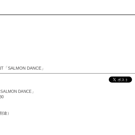
NT「SALMON DANCE」
SALMON DANCE」
30
ク別途）