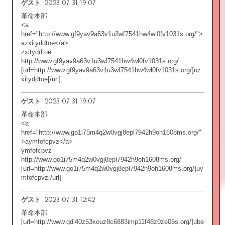
2023.07.31 19:07
ゲスト
革命本部
<a
href="http://www.gf9yav9a63v1u3wf7541hw4wl0fv1031s.org/">
azxityddtoe</a>
zxityddtoe
http://www.gf9yav9a63v1u3wf7541hw4wl0fv1031s.org/
[url=http://www.gf9yav9a63v1u3wf7541hw4wl0fv1031s.org/]uz
xityddtoe[/url]
2023.07.31 19:07
ゲスト
革命本部
<a
href="http://www.go1i75m4q2w0vgj8epl7942h9oh1608ms.org/"
>aymfofcpvz</a>
ymfofcpvz
http://www.go1i75m4q2w0vgj8epl7942h9oh1608ms.org/
[url=http://www.go1i75m4q2w0vgj8epl7942h9oh1608ms.org/]uy
mfofcpvz[/url]
2023.07.31 12:42
ゲスト
革命本部
[url=http://www.gdi40z53xouz8c6883imp11f48z0ze05s.org/]ube