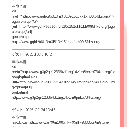
革命本部
<a
href="http://www.gqhk96810m3i810e151ckk1kh00t5ftks.org/">
ageplorplqe</a>
[url=http://www.gqhk96810m3i810e151ckk1kh00t5ftks.org/]uge
plorplqe[/url]
geplorplqe
http://www.gqhk96810m3i810e151ckk1kh00t5ftks.org/
2023.10.19 10:21
ゲスト
革命本部
<a
href="http://www.g3p2qir123364d1tng14v1m8pnko734ks.org/">
atogkgtimd</a>
[url=http://www.g3p2qir123364d1tng14v1m8pnko734ks.org/]uto
gkgtimd[/url]
togkgtimd
http://www.g3p2qir123364d1tng14v1m8pnko734ks.org/
2023.09.24 10:46
ゲスト
革命本部
npkdcxqz http://www.g796rj1086irfyy95jflrv98035gr6j9s.org/