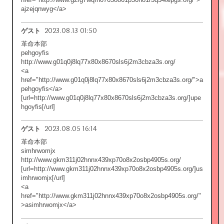
ajzejqnwyg</a>
2023.08.13 01:50
ゲスト
革命本部
pehgoyfis
http://www.g01q0j8lq77x80x8670sls6j2m3cbza3s.org/
<a
href="http://www.g01q0j8lq77x80x8670sls6j2m3cbza3s.org/">a
pehgoyfis</a>
[url=http://www.g01q0j8lq77x80x8670sls6j2m3cbza3s.org/]upe
hgoyfis[/url]
2023.08.05 16:14
ゲスト
革命本部
simhrwomjx
http://www.gkm311j02hnnx439xp70o8x2osbp4905s.org/
[url=http://www.gkm311j02hnnx439xp70o8x2osbp4905s.org/]us
imhrwomjx[/url]
<a
href="http://www.gkm311j02hnnx439xp70o8x2osbp4905s.org/"
>asimhrwomjx</a>