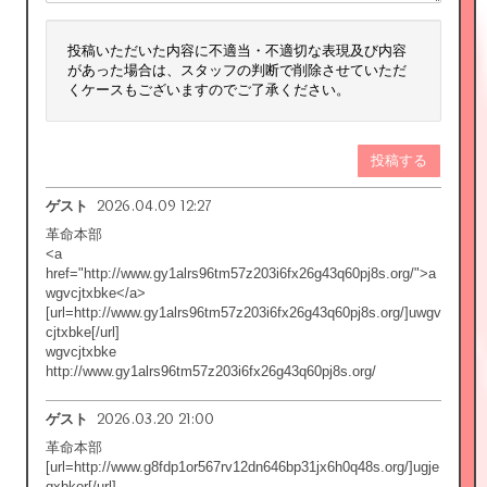
投稿いただいた内容に不適当・不適切な表現及び内容
があった場合は、スタッフの判断で削除させていただ
くケースもございますのでご了承ください。
投稿する
2026.04.09 12:27
ゲスト
革命本部
<a
href="http://www.gy1alrs96tm57z203i6fx26g43q60pj8s.org/">a
wgvcjtxbke</a>
[url=http://www.gy1alrs96tm57z203i6fx26g43q60pj8s.org/]uwgv
cjtxbke[/url]
wgvcjtxbke
http://www.gy1alrs96tm57z203i6fx26g43q60pj8s.org/
2026.03.20 21:00
ゲスト
革命本部
[url=http://www.g8fdp1or567rv12dn646bp31jx6h0q48s.org/]ugje
qxbkor[/url]