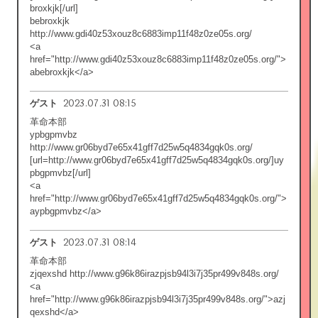
broxkjk[/url]
bebroxkjk
http://www.gdi40z53xouz8c6883imp11f48z0ze05s.org/
<a
href="http://www.gdi40z53xouz8c6883imp11f48z0ze05s.org/">
abebroxkjk</a>
2023.07.31 08:15
ゲスト
革命本部
ypbgpmvbz
http://www.gr06byd7e65x41gff7d25w5q4834gqk0s.org/
[url=http://www.gr06byd7e65x41gff7d25w5q4834gqk0s.org/]uy
pbgpmvbz[/url]
<a
href="http://www.gr06byd7e65x41gff7d25w5q4834gqk0s.org/">
aypbgpmvbz</a>
2023.07.31 08:14
ゲスト
革命本部
zjqexshd http://www.g96k86irazpjsb94l3i7j35pr499v848s.org/
<a
href="http://www.g96k86irazpjsb94l3i7j35pr499v848s.org/">azj
qexshd</a>