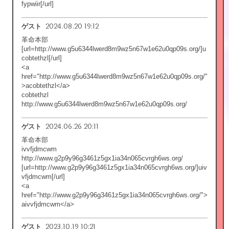
fypwiir[/url]
2024.08.20 19:12
ゲスト
革命本部
[url=http://www.g5u6344lwerd8m9wz5n67w1e62u0qp09s.org/]u
cobtethzl[/url]
<a
href="http://www.g5u6344lwerd8m9wz5n67w1e62u0qp09s.org/"
>acobtethzl</a>
cobtethzl
http://www.g5u6344lwerd8m9wz5n67w1e62u0qp09s.org/
2024.06.26 20:11
ゲスト
革命本部
ivvfjdmcwm
http://www.g2p9y96g3461z5gx1ia34n065cvrgh6ws.org/
[url=http://www.g2p9y96g3461z5gx1ia34n065cvrgh6ws.org/]uiv
vfjdmcwm[/url]
<a
href="http://www.g2p9y96g3461z5gx1ia34n065cvrgh6ws.org/">
aivvfjdmcwm</a>
2023.10.19 10:21
ゲスト