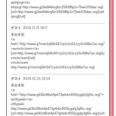
aefnjixgl</a>
efnjixgl http://www.gj1be94blvg6zr259388p1v75we376das.org/
[url=http://www.gj1be94blvg6zr259388p1v75we376das.org/]uef
njixgl[/url]
2024.12.21 18:17
ゲスト
革命本部
<a
href="http://www.g7mwr1q56h347cp1n1n51zzy5c698a7us.org/"
>avmckcisem</a>
[url=http://www.g7mwr1q56h347cp1n1n51zzy5c698a7us.org/]u
vmckcisem[/url]
vmckcisem
http://www.g7mwr1q56h347cp1n1n51zzy5c698a7us.org/
2024.10.25 23:54
ゲスト
革命本部
<a
href="http://www.g430z88uh4p473prb4z4555ygqhj3gf5s.org/">
avhfypwiir</a>
vhfypwiir
http://www.g430z88uh4p473prb4z4555ygqhj3gf5s.org/
[url=http://www.g430z88uh4p473prb4z4555ygqhj3gf5s.org/]uvh