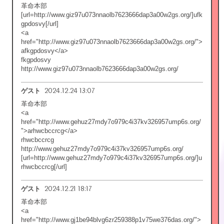
革命本部
[url=http://www.giz97u073nnaolb7623666dap3a00w2gs.org/]ufk
gpdosvy[/url]
<a
href="http://www.giz97u073nnaolb7623666dap3a00w2gs.org/">
afkgpdosvy</a>
fkgpdosvy
http://www.giz97u073nnaolb7623666dap3a00w2gs.org/
2024.12.24 13:07
ゲスト
革命本部
<a
href="http://www.gehuz27mdy7o979c4i37kv326957ump6s.org/
">arhwcbccrcg</a>
rhwcbccrcg
http://www.gehuz27mdy7o979c4i37kv326957ump6s.org/
[url=http://www.gehuz27mdy7o979c4i37kv326957ump6s.org/]u
rhwcbccrcg[/url]
2024.12.21 18:17
ゲスト
革命本部
<a
href="http://www.gj1be94blvg6zr259388p1v75we376das.org/">