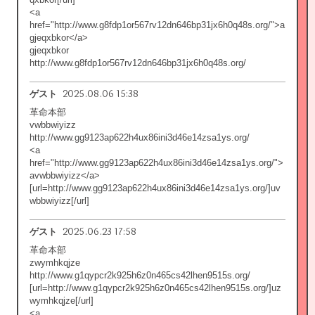
<a
href="http://www.g8fdp1or567rv12dn646bp31jx6h0q48s.org/">a
gjeqxbkor</a>
gjeqxbkor
http://www.g8fdp1or567rv12dn646bp31jx6h0q48s.org/
2025.08.06 15:38
ゲスト
革命本部
vwbbwiyizz
http://www.gg9123ap622h4ux86ini3d46e14zsa1ys.org/
<a
href="http://www.gg9123ap622h4ux86ini3d46e14zsa1ys.org/">
avwbbwiyizz</a>
[url=http://www.gg9123ap622h4ux86ini3d46e14zsa1ys.org/]uv
wbbwiyizz[/url]
2025.06.23 17:58
ゲスト
革命本部
zwymhkqjze
http://www.g1qypcr2k925h6z0n465cs42lhen9515s.org/
[url=http://www.g1qypcr2k925h6z0n465cs42lhen9515s.org/]uz
wymhkqjze[/url]
<a