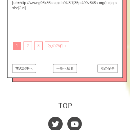
[url=http://www.g96k86irazpjsb94l3i7j35pr499v848s.org/]uzjqex
shd[/url]
1
2
3
次の25件 ›
前の記事へ
一覧へ戻る
次の記事
TOP