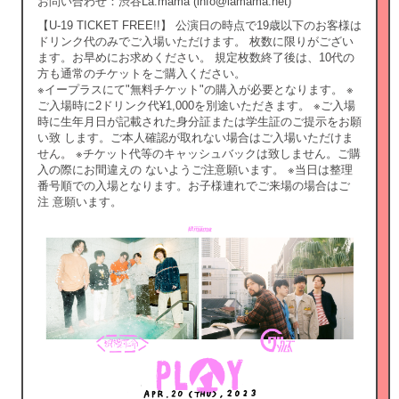
お問い合わせ：渋谷La.mama (info@lamama.net)
【U-19 TICKET FREE!!】 公演日の時点で19歳以下のお客様は
ドリンク代のみでご入場いただけます。 枚数に限りがござい
ます。お早めにお求めください。 規定枚数終了後は、10代の
方も通常のチケットをご購入ください。
※イープラスにて"無料チケット"の購入が必要となります。 ※
ご入場時に2ドリンク代¥1,000を別途いただきます。 ※ご入場
時に生年月日が記載された身分証または学生証のご提示をお願
い致 します。ご本人確認が取れない場合はご入場いただけま
せん。 ※チケット代等のキャッシュバックは致しません。ご購
入の際にお間違えの ないようご注意願います。 ※当日は整理
番号順での入場となります。お子様連れでご来場の場合はご
注 意願います。