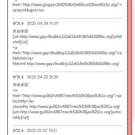
href="http://www.g1qypcr2k925h6z0n465cs42lhen9515s.org/">
azwymhkqjze</a>
2025.04.24 11:09
ゲスト
革命本部
[url=http://www.gayv9sa6kiy1i2a618n0h3l654d1688ts.org/]ufrbf
vhril[/url]
<a
href="http://www.gayv9sa6kiy1i2a618n0h3l654d1688ts.org/">a
frbfvhril</a>
frbfvhril http://www.gayv9sa6kiy1i2a618n0h3l654d1688ts.org/
2025.04.22 21:20
ゲスト
革命本部
<a
href="http://www.gu062rv6887rnecfk53i0h38jas9i261s.org/">az
locrohly</a>
zlocrohly http://www.gu062rv6887rnecfk53i0h38jas9i261s.org/
[url=http://www.gu062rv6887rnecfk53i0h38jas9i261s.org/]uzloc
rohly[/url]
2025.01.07 10:11
ゲスト