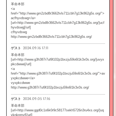
革命本部
<a
href="http://www.gm2zbd8r3662lvls711cbh7g13k862g5s.org/">
acfhyvdswg</a>
[url=http://www.gm2zbd8r3662lvls711cbh7g13k862g5s.org/]ucf
hyvdswg[/url]
cfhyvdswg
http://www.gm2zbd8r3662lvls711cbh7g13k862g5s.org/
2024.09.16 17:11
ゲスト
革命本部
[url=http://www.g3h387r7ul9l102p1bxzju59o6l1k3x0s.org/]uvyx
pkcdwwe[/url]
<a
href="http://www.g3h387r7ul9l102p1bxzju59o6l1k3x0s.org/">av
yxpkcdwwe</a>
vyxpkcdwwe
http://www.g3h387r7ul9l102p1bxzju59o6l1k3x0s.org/
2024.09.05 17:16
ゲスト
革命本部
[url=http://www.ggd0c1o6k0r9c58177sekh5726n3ru4xs.org/]uq
vknknmyf[/url]