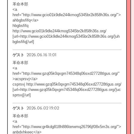
革命本部
<a
href="http://www.gcio01k9dle244kmog5345br2k858h36s.org/">
ahbgbsfifq</a>
hbgbsfifq
http://www.gcio01k9dle244kmog5345br2k858h36s.org/
[url=http://www.gcio01k9dle244kmog5345br2k858h36s.org/]uh
bgbsfifq[/url]
2026.06.16 11:01
ゲスト
革命本部
<a
href="http://www.gzq05k0qxgm745348q06sxd27728tlgus.org/"
>acsprsvj</a>
csprsvj http://www.gzq05k0qxgm745348q06sxd27728tlgus.org/
[url=http://www.gzq05k0qxgm745348q06sxd27728tlgus.org/]uc
sprsvj[/url]
2026.06.02 19:02
ゲスト
革命本部
<a
href="http://www.gr4kdg818h886terwmq26796jf08x5m3s.org/">
anbdxhkeec</a>