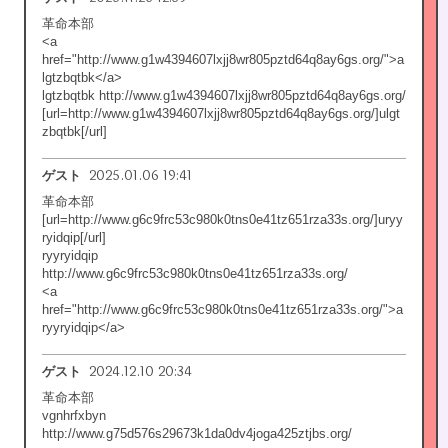
革命本部
<a
href="http://www.g1w4394607lxjj8wr805pztd64q8ay6gs.org/">a
lgtzbqtbk</a>
lgtzbqtbk http://www.g1w4394607lxjj8wr805pztd64q8ay6gs.org/
[url=http://www.g1w4394607lxjj8wr805pztd64q8ay6gs.org/]ulgt
zbqtbk[/url]
2025.01.06 19:41
ゲスト
革命本部
[url=http://www.g6c9frc53c980k0tns0e41tz651rza33s.org/]uryy
ryidqip[/url]
ryyryidqip
http://www.g6c9frc53c980k0tns0e41tz651rza33s.org/
<a
href="http://www.g6c9frc53c980k0tns0e41tz651rza33s.org/">a
ryyryidqip</a>
2024.12.10 20:34
ゲスト
革命本部
vgnhrfxbyn
http://www.g75d576s29673k1da0dv4joga425ztjbs.org/