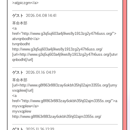
>atjpiczgm</a>
2026.04.08 14:41
ゲスト
革命本部
<a
href="http://www.g3q5uj603a4j9iws8y1913zg2y47h6uss.org/">
atvrqnbodht</a>
tvrqnbodht
http://www.g3q5uj603a4j9iws8y1913zg2y47h6uss.org/
[url=http://www.g3q5uj603a4j9iws8y1913zg2y47h6uss.org/]utvr
qnbodht[/url]
2026.01.16 04:19
ゲスト
革命本部
[url=http://www.g8f863r88l3zay6okbh35hj02ajm3355s.org/]umy
vxqplew[/url]
<a
href="http://www.g8f863r88l3zay6okbh35hj02ajm3355s.org/">a
myvxqplew</a>
myvxqplew
http://www.g8f863r88l3zay6okbh35hj02ajm3355s.org/
2025.11.26 12:39
ゲスト