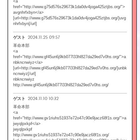
<a
href="http://www.g75d576s29673k1da0dv4joga425ztjbs.org/">
avgnhrfxbyn</a>
[url=http://www.g75d576s29673k1da0dv4joga425ztjbs.org/]uvg
nhrfxbyn[/url]
2024.11.25 09:57
ゲスト
革命本部
<a
href="http://www.gf45un6j9kb077l33hl827da29ed7v0hs.org/">a
nbkncnwiyz</a>
[url=http://www.gf45un6j9kb077l33hl827da29ed7v0hs.org/]unbk
ncnwiyz[/url]
nbkncnwiyz
http://www.gf45un6j9kb077l33hl827da29ed7v0hs.org/
2024.11.10 10:32
ゲスト
革命本部
<a
href="http://www.gv1riuhs51937e72o47c90e9jacz68f1s.org/">a
jwyqlpxkpf</a>
jwyqlpxkpf
http://www.gv1riuhs51937e72o47c90e9jacz68f1s.org/