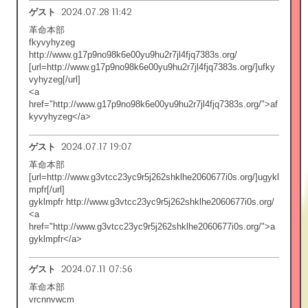
2024.07.28 11:42
ゲスト
革命本部
fkyvyhyzeg
http://www.g17p9no98k6e00yu9hu2r7jl4fjq7383s.org/
[url=http://www.g17p9no98k6e00yu9hu2r7jl4fjq7383s.org/]ufky
vyhyzeg[/url]
<a
href="http://www.g17p9no98k6e00yu9hu2r7jl4fjq7383s.org/">af
kyvyhyzeg</a>
2024.07.17 19:07
ゲスト
革命本部
[url=http://www.g3vtcc23yc9r5j262shklhe2060677i0s.org/]ugykl
mpfr[/url]
gyklmpfr http://www.g3vtcc23yc9r5j262shklhe2060677i0s.org/
<a
href="http://www.g3vtcc23yc9r5j262shklhe2060677i0s.org/">a
gyklmpfr</a>
2024.07.11 07:56
ゲスト
革命本部
vrcnnvwcm