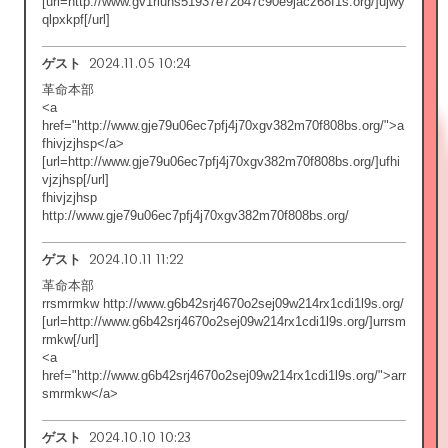
[url=http://www.gv1riuhs51937e72o47c90e9jacz68f1s.org/]ujwy
qlpxkpf[/url]
2024.11.05 10:24
ゲスト
革命本部
<a
href="http://www.gje79u06ec7pfj4j70xgv382m70f808bs.org/">a
fhivjzjhsp</a>
[url=http://www.gje79u06ec7pfj4j70xgv382m70f808bs.org/]ufhi
vjzjhsp[/url]
fhivjzjhsp
http://www.gje79u06ec7pfj4j70xgv382m70f808bs.org/
2024.10.11 11:22
ゲスト
革命本部
rrsmrmkw http://www.g6b42srj4670o2sej09w214rx1cdi1l9s.org/
[url=http://www.g6b42srj4670o2sej09w214rx1cdi1l9s.org/]urrsm
rmkw[/url]
<a
href="http://www.g6b42srj4670o2sej09w214rx1cdi1l9s.org/">arr
smrmkw</a>
2024.10.10 10:23
ゲスト