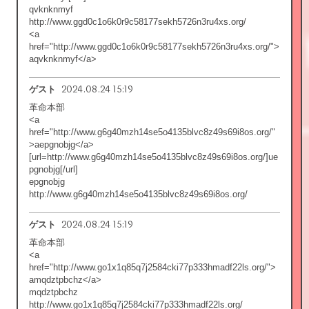
qvknknmyf
http://www.ggd0c1o6k0r9c58177sekh5726n3ru4xs.org/
<a
href="http://www.ggd0c1o6k0r9c58177sekh5726n3ru4xs.org/">
aqvknknmyf</a>
2024.08.24 15:19
ゲスト
革命本部
<a
href="http://www.g6g40mzh14se5o4135blvc8z49s69i8os.org/"
>aepgnobjg</a>
[url=http://www.g6g40mzh14se5o4135blvc8z49s69i8os.org/]ue
pgnobjg[/url]
epgnobjg
http://www.g6g40mzh14se5o4135blvc8z49s69i8os.org/
2024.08.24 15:19
ゲスト
革命本部
<a
href="http://www.go1x1q85q7j2584cki77p333hmadf22ls.org/">
amqdztpbchz</a>
mqdztpbchz
http://www.go1x1q85q7j2584cki77p333hmadf22ls.org/