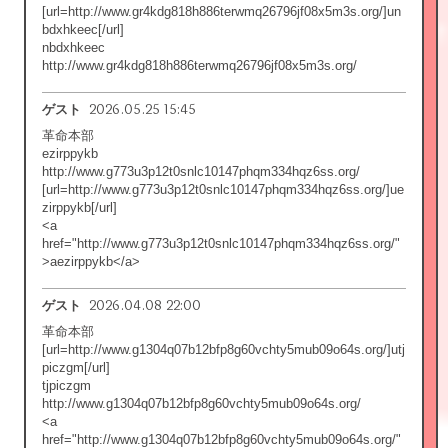
[url=http://www.gr4kdg818h886terwmq26796jf08x5m3s.org/]un
bdxhkeec[/url]
nbdxhkeec
http://www.gr4kdg818h886terwmq26796jf08x5m3s.org/
2026.05.25 15:45
ゲスト
革命本部
ezirppykb
http://www.g773u3p12t0snlc10147phqm334hqz6ss.org/
[url=http://www.g773u3p12t0snlc10147phqm334hqz6ss.org/]ue
zirppykb[/url]
<a
href="http://www.g773u3p12t0snlc10147phqm334hqz6ss.org/"
>aezirppykb</a>
2026.04.08 22:00
ゲスト
革命本部
[url=http://www.g1304q07b12bfp8g60vchty5mub09o64s.org/]utj
piczgm[/url]
tjpiczgm
http://www.g1304q07b12bfp8g60vchty5mub09o64s.org/
<a
href="http://www.g1304q07b12bfp8g60vchty5mub09o64s.org/"