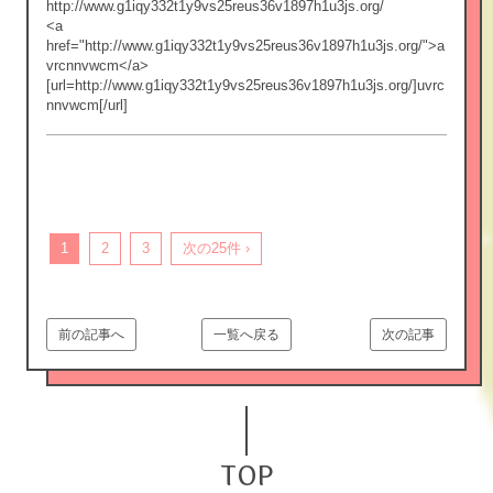
http://www.g1iqy332t1y9vs25reus36v1897h1u3js.org/
<a
href="http://www.g1iqy332t1y9vs25reus36v1897h1u3js.org/">a
vrcnnvwcm</a>
[url=http://www.g1iqy332t1y9vs25reus36v1897h1u3js.org/]uvrc
nnvwcm[/url]
1
2
3
次の25件 ›
前の記事へ
一覧へ戻る
次の記事
TOP