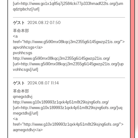
[url=http://www.go1x1q85q7j2584cki77p333hmadf22ls.org/]um
qdztpbchz[/url]
2024.08.12 07:50
ゲスト
革命本部
<a
href="http://www.g5i90mx08kqcj3m2355g6i145gwzp21is.org/">
apvohhcsgs</a>
pvohhcsgs
http://www.g5i90mx08kqcj3m2355g6i145gwzp21is.org/
[url=http://www.g5i90mx08kqcj3m2355g6i145gwzp21is.org/]up
vohhcsgs[/url]
2024.08.07 11:14
ゲスト
革命本部
qmegxtdlvj
http://www.g10v189993z1qxk4p51m8t29isjng6ofs.org/
[url=http://www.g10v189993z1qxk4p51m8t29isjng6ofs.org/]uq
megxtdlvj[/url]
<a
href="http://www.g10v189993z1qxk4p51m8t29isjng6ofs.org/">
aqmegxtdlvj</a>