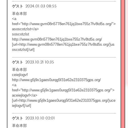
2024.01.03 08:55
ゲスト
革命本部
<a
href="http://www.gvm08n5778en761jq1bxe755z7fv8td5s.org/">
asoscotzlst</a>
soscotzlst
http://www.gvm08n5778en761jq1bxe755z7fv8td5s.org/
[url=http://www.gvm08n5778en761jq1bxe755z7fv8td5s.org/]us
oscotzlst[/url]
2023.10.21 10:35
ゲスト
革命本部
ceiejlogvf
http://www.g5j9x1gaes0urqg5f31e62e2310375gps.org/
<a
href="http://www.g5j9x1gaes0urqg5f31e62e2310375gps.org/">
aceiejlogvf</a>
[url=http://www.g5j9x1gaes0urqg5f31e62e2310375gps.org/]uce
iejlogvf[/url]
2023.10.10 02:01
ゲスト
革命本部