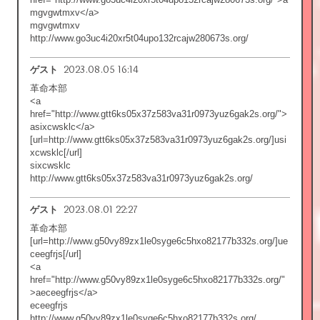
mgvgwtmxv</a>
mgvgwtmxv
http://www.go3uc4i20xr5t04upo132rcajw280673s.org/
2023.08.05 16:14
ゲスト
革命本部
<a
href="http://www.gtt6ks05x37z583va31r0973yuz6gak2s.org/">
asixcwsklc</a>
[url=http://www.gtt6ks05x37z583va31r0973yuz6gak2s.org/]usi
xcwsklc[/url]
sixcwsklc
http://www.gtt6ks05x37z583va31r0973yuz6gak2s.org/
2023.08.01 22:27
ゲスト
革命本部
[url=http://www.g50vy89zx1le0syge6c5hxo82177b332s.org/]ue
ceegfrjs[/url]
<a
href="http://www.g50vy89zx1le0syge6c5hxo82177b332s.org/"
>aeceegfrjs</a>
eceegfrjs
http://www.g50vy89zx1le0syge6c5hxo82177b332s.org/