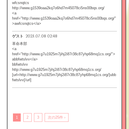
wfcsnqtcs
http://www.g1539oaa2kq7o6hd7m45078ci5ns00bqs.org/
<a
href="http://www.g1539oaa2kq7o6hd7m45078ci5ns00bqs.org/"
>awfcsnqtcs</a>
2023.07.08 02:48
ゲスト
革命本部
<a
href="http://www.g7u1925m7jihj2i87r38c87yhp68mq1cs.org/">
abbfwtslvv</a>
bbfwtslvv
http://www.g7u1925m7jihj2i87r38c87yhp68mq1cs.org/
[url=http://www.g7u1925m7jihj2i87r38c87yhp68mq1cs.org/]ubb
fwtslvv[/url]
1
2
3
次の25件 ›