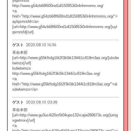
ylqxmrsfd
http://www.g54zb68f600nd1dl150853i0r4nhrmnms.org/
<a
href="http://www.g54zb68f600nd1dl150853i0r4nhrmnms.org/">
aylqxmrsfd</a>
[url=http://www.g54zb68f600nd1dl150853i0r4nhrmnms.org/]uyl
qxmrsfd[/url]
2023.08.10 16:36
ゲスト
革命本部
[url=http://www.g55kftolg16t2f3k0ik1344i1c819m3as.org/]ulxdw
twmzx[/url]
lxdwtwmzx
http://www.g55kftolg16t2f3k0ik1344i1c819m3as.org/
<a
href="http://www.g55kftolg16t2f3k0ik1344i1c819m3as.org/">al
xdwtwmzx</a>
2023.08.10 03:38
ゲスト
革命本部
[url=http://www.go3uc4i20xr5t04upo132rcajw280673s.org/]umg
vgwtmxv[/url]
<a
href="http://www.go3uc4i20xr5t04upo132rcajw280673s.org/">a