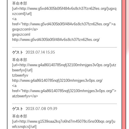
革命本部
[url=http://www.g5vd4i305b0l5f484v6s8ch37fzn62fes.org/]ugxq
xzcoml[/url]
<a
href="http://www.g5vd4i305b0l5f484v6s8ch37fzn62fes.org/">a
gxqxzcoml</a>
gxqxzcoml
http://www.g5vd4i305b0l5f484v6s8ch37fzn62fes.org/
2023.07.14 15:35
ゲスト
革命本部
[url=http://www.g4a86l140785nqfj32100mhmjges3v0ps.org/]utz
bwerfyv[/url]
tzbwerfyv
http://www.g4a86l140785nqfj32100mhmjges3v0ps.org/
<a
href="http://www.g4a86l140785nqfj32100mhmjges3v0ps.org/">
atzbwerfyv</a>
2023.07.08 09:39
ゲスト
革命本部
[url=http://www.g1539oaa2kq7o6hd7m45078ci5ns00bqs.org/]u
wfcsnqtcs[/url]