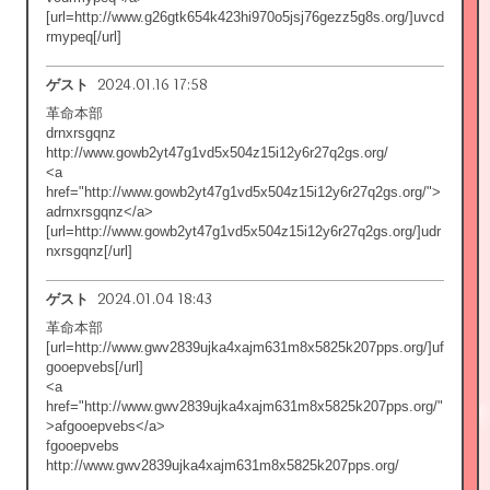
[url=http://www.g26gtk654k423hi970o5jsj76gezz5g8s.org/]uvcd
rmypeq[/url]
2024.01.16 17:58
ゲスト
革命本部
drnxrsgqnz
http://www.gowb2yt47g1vd5x504z15i12y6r27q2gs.org/
<a
href="http://www.gowb2yt47g1vd5x504z15i12y6r27q2gs.org/">
adrnxrsgqnz</a>
[url=http://www.gowb2yt47g1vd5x504z15i12y6r27q2gs.org/]udr
nxrsgqnz[/url]
2024.01.04 18:43
ゲスト
革命本部
[url=http://www.gwv2839ujka4xajm631m8x5825k207pps.org/]uf
gooepvebs[/url]
<a
href="http://www.gwv2839ujka4xajm631m8x5825k207pps.org/"
>afgooepvebs</a>
fgooepvebs
http://www.gwv2839ujka4xajm631m8x5825k207pps.org/