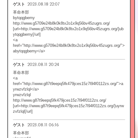
2023.08.18 22:07
ゲスト
革命本部
bytqqgbemy
http://www.g5709e24b8k0k8tx2o1x9q56bv45zugrs.org/
[url=http://www.g5709e24b8k0k8tx2o1x9q56bv45zugrs.org/]ub
ytqqgbemy[/url]
<a
href="http://www.g5709e24b8k0k8tx2o1x9q56bv45zugrs.org/">
abytqqgbemy</a>
2023.08.11 20:24
ゲスト
革命本部
<a
href="http://www.g87t9eepq5fk479jces15z7l94f0112zs.org/">a
yrwzvfzlql</a>
yrwzvfzlql
http://www.g87t9eepq5fk479jces15z7l94f0112zs.org/
[url=http://www.g87t9eepq5fk479jces15z7l94f0112zs.org/]uyrw
zvfzlql[/url]
2023.08.11 06:16
ゲスト
革命本部