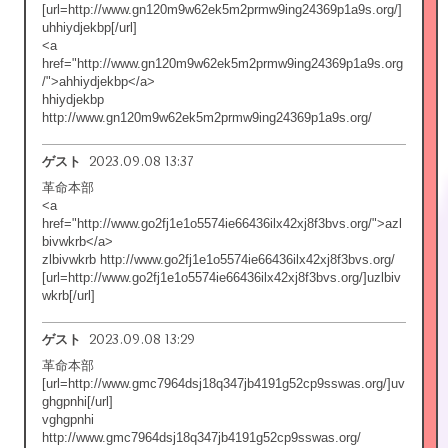
[url=http://www.gn120m9w62ek5m2prmw9ing24369p1a9s.org/]
uhhiydjekbp[/url]
<a
href="http://www.gn120m9w62ek5m2prmw9ing24369p1a9s.org
/">ahhiydjekbp</a>
hhiydjekbp
http://www.gn120m9w62ek5m2prmw9ing24369p1a9s.org/
2023.09.08 13:37
ゲスト
革命本部
<a
href="http://www.go2fj1e1o5574ie66436ilx42xj8f3bvs.org/">azl
bivwkrb</a>
zlbivwkrb http://www.go2fj1e1o5574ie66436ilx42xj8f3bvs.org/
[url=http://www.go2fj1e1o5574ie66436ilx42xj8f3bvs.org/]uzlbiv
wkrb[/url]
2023.09.08 13:29
ゲスト
革命本部
[url=http://www.gmc7964dsj18q347jb4191g52cp9sswas.org/]uv
ghgpnhi[/url]
vghgpnhi
http://www.gmc7964dsj18q347jb4191g52cp9sswas.org/