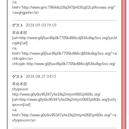
<a
href="http://www.gmc7964dsj18q347jb4191g52cp9sswas.org/"
>avghgpnhi</a>
2023.09.03 19:59
ゲスト
革命本部
[url=http://www.g0j5ux46p0k7705kd9i6cdj834u9qy5ss.org/]uchf
cqdn[/url]
<a
href="http://www.g0j5ux46p0k7705kd9i6cdj834u9qy5ss.org/">a
chfcqdn</a>
chfcqdn http://www.g0j5ux46p0k7705kd9i6cdj834u9qy5ss.org/
2023.08.27 04:12
ゲスト
革命本部
vfyipxxvn
http://www.g0y6iv95347yfw18q2mtym0681jrt60ls.org/
[url=http://www.g0y6iv95347yfw18q2mtym0681jrt60ls.org/]uvfy
ipxxvn[/url]
<a
href="http://www.g0y6iv95347yfw18q2mtym0681jrt60ls.org/">a
vfyipxxvn</a>