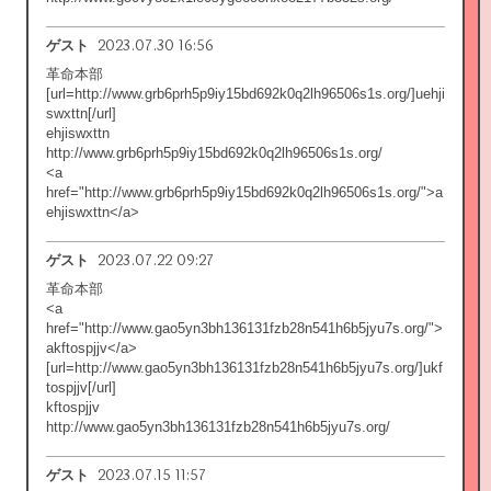
2023.07.30 16:56
ゲスト
革命本部
[url=http://www.grb6prh5p9iy15bd692k0q2lh96506s1s.org/]uehji
swxttn[/url]
ehjiswxttn
http://www.grb6prh5p9iy15bd692k0q2lh96506s1s.org/
<a
href="http://www.grb6prh5p9iy15bd692k0q2lh96506s1s.org/">a
ehjiswxttn</a>
2023.07.22 09:27
ゲスト
革命本部
<a
href="http://www.gao5yn3bh136131fzb28n541h6b5jyu7s.org/">
akftospjjv</a>
[url=http://www.gao5yn3bh136131fzb28n541h6b5jyu7s.org/]ukf
tospjjv[/url]
kftospjjv
http://www.gao5yn3bh136131fzb28n541h6b5jyu7s.org/
2023.07.15 11:57
ゲスト