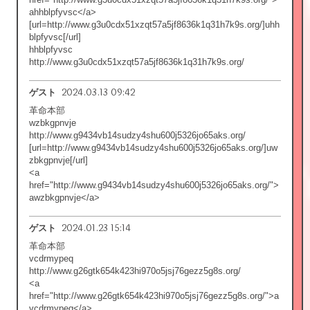
ahhblpfyvsc</a>
[url=http://www.g3u0cdx51xzqt57a5jf8636k1q31h7k9s.org/]uhh
blpfyvsc[/url]
hhblpfyvsc
http://www.g3u0cdx51xzqt57a5jf8636k1q31h7k9s.org/
2024.03.13 09:42
ゲスト
革命本部
wzbkgpnvje
http://www.g9434vb14sudzy4shu600j5326jo65aks.org/
[url=http://www.g9434vb14sudzy4shu600j5326jo65aks.org/]uw
zbkgpnvje[/url]
<a
href="http://www.g9434vb14sudzy4shu600j5326jo65aks.org/">
awzbkgpnvje</a>
2024.01.23 15:14
ゲスト
革命本部
vcdrmypeq
http://www.g26gtk654k423hi970o5jsj76gezz5g8s.org/
<a
href="http://www.g26gtk654k423hi970o5jsj76gezz5g8s.org/">a
vcdrmypeq</a>