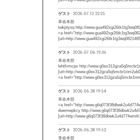
2026.07.12 22:25
ゲスト
革命本部
twkptysq http://www.gua492xgi26tk1tg3wq0
<a href="http://www.gua492xgi26tk1tg3wq0
[url=http://www.gua492xgi26tk1tg3wq0821485
2026.07.06 19:36
ゲスト
革命本部
lehtfvmcpx http://www.g0ex312gza5q5mcbr1
[url=http://www.g0ex312gza5q5mcbr1nm2ub0t
<a href="http://www.g0ex312gza5q5mcbr1nm
2026.06.28 19:54
ゲスト
革命本部
<a href="http://www.g6q073f38dbwk2u4d77
dwemwpkcy http://www.g6q073f38dbwk2u4d7
[url=http://www.g6q073f38dbwk2u4d774wmih1
2026.06.28 19:52
ゲスト
革命本部