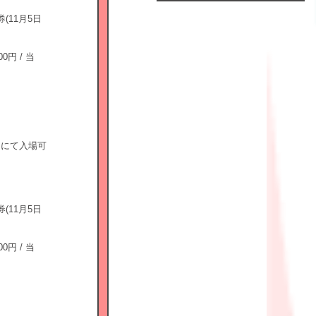
券(11月5日
0円 / 当
Official
Fanclub
につい
て
GALLERY
クにて入場可
MEMBER'S
MOVIE
FC
BLOG
券(11月5日
SPECIAL
0円 / 当
BIRTHDAY
MAIL
MAIL
MAGAZINE