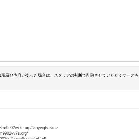
表現及び内容があった場合は、スタッフの判断で削除させていただくケースも
98rm9902vv7s.org/">aywqfvr</a>
rm9902vv7s.org/
02vv7s.org/]uywqfvr[/url]