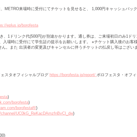
方は、METRO来場時に受付にてチケットを見せると、 1,000円キャッシュバッ
ps://eplus.jp/borofesta
、1ドリンク代(500円)が別途かかります。通し券は、ご来場初日のみ1ドリ
、入場時に受付にて学生証の提示をお願いします。 ※チケット購入後のお客様
せん。また 出演者の変更及びキャンセルに伴うチケットの払戻し等はござい
フェスタオフィシャルブログ
https://borofesta.jp/report/
ボロフェスタ・オフ
festa
)
k.com/borofesta
)
ram.com/borofestaff/
)
om/channel/UC0kG_ReKacDAmzfnBvCI_dw
)
00)