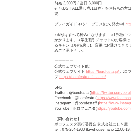
前売 2,500円 / 当日 3,000円
※〈KBS HALL通し券/1日券〉をお持ちの
能。
プレイガイド e+(イープラス)にて発売中!
htt
※金額はすべて税込になります。 ※1券種につき
かかります。 ※学生割引チケットのお客様は
るキャンセル(払戻し)、変更はお受けできま
めご了承下さ い。
ーーーーー
公式ウェブサイト他:
公式ウェブサイト
https://borofesta.jp/
ボロ
プ
https://borofesta.official.ec/
SNS :
Twitter : @borofesta (
https://twitter.com/boro
Facebook : @borofesta (
https://www.faceboo
Instagram : @borofestaff (
https://www.instag
YouTube : ボロフェスタ(
https://youtube.c
【問い合わせ】
ボロフェスタ実行委員会 株式会社にしき屋
tel : 075-254-1930 (Livehouse nano 12:00-19: