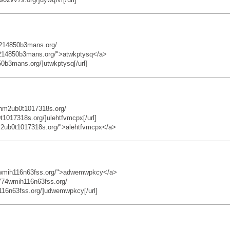
8214850b3mans.org/
8214850b3mans.org/">atwkptysq</a>
0b3mans.org/]utwkptysq[/url]
nm2ub0t1017318s.org/
1017318s.org/]ulehtfvmcpx[/url]
2ub0t1017318s.org/">alehtfvmcpx</a>
4wmih116n63fss.org/">adwemwpkcy</a>
74wmih116n63fss.org/
16n63fss.org/]udwemwpkcy[/url]