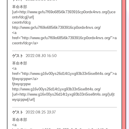
革命本部
[url=http://www.gxfu7f69o685i6k7393916cp0ordx4nvs.org/]uce
ontvfdcg[/url]
ceontvfdcg
http://www.gxfu7f69o685i6k7393916cp0ordx4nvs.org/
<a
href="http://www.gxfu7f69o685i6k7393916cp0ordx4nvs.org/">a
ceontvfdcg</a>
2022.08.30 16:50
ゲスト
革命本部
<a
href="http://www.g16v00ys26d14t1yxg93b33n5ise8rt4s.org/">a
fjtwyqzppw</a>
fjtwyqzppw
http://www.g16v00ys26d14t1yxg93b33n5ise8rt4s.org/
[url=http://www.g16v00ys26d14t1yxg93b33n5ise8rt4s.org/]ufjt
wyqzppw[/url]
2022.08.25 23:37
ゲスト
革命本部
<a