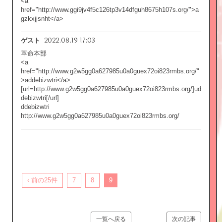
<a
href="http://www.ggi9jv4f5c126tp3v14dfguh8675h107s.org/">a
gzkxjjsnht</a>
2022.08.19 17:03
ゲスト
革命本部
<a
href="http://www.g2w5gg0a627985u0a0guex72oi823rmbs.org/"
>addebizwtri</a>
[url=http://www.g2w5gg0a627985u0a0guex72oi823rmbs.org/]ud
debizwtri[/url]
ddebizwtri
http://www.g2w5gg0a627985u0a0guex72oi823rmbs.org/
‹ 前の25件
7
8
9
一覧へ戻る
次の記事