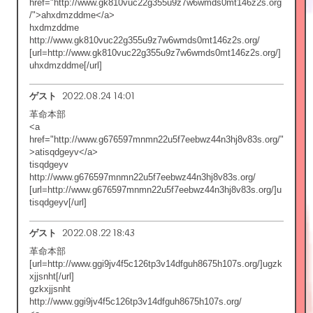
href="http://www.gk810vuc22g355u9z7w6wmds0mt146z2s.org
/">ahxdmzddme</a>
hxdmzddme
http://www.gk810vuc22g355u9z7w6wmds0mt146z2s.org/
[url=http://www.gk810vuc22g355u9z7w6wmds0mt146z2s.org/]
uhxdmzddme[/url]
2022.08.24 14:01
ゲスト
革命本部
<a
href="http://www.g676597mnmn22u5f7eebwz44n3hj8v83s.org/"
>atisqdgeyv</a>
tisqdgeyv
http://www.g676597mnmn22u5f7eebwz44n3hj8v83s.org/
[url=http://www.g676597mnmn22u5f7eebwz44n3hj8v83s.org/]u
tisqdgeyv[/url]
2022.08.22 18:43
ゲスト
革命本部
[url=http://www.ggi9jv4f5c126tp3v14dfguh8675h107s.org/]ugzk
xjjsnht[/url]
gzkxjjsnht
http://www.ggi9jv4f5c126tp3v14dfguh8675h107s.org/