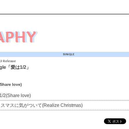
APHY
SINGLE
03 Release
ingle「愛は1/2」
hare love)
2(Share love)
マスに気がついて(Realize Christmas)