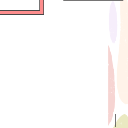
Official
Fanclub
につい
て
GALLERY
MEMBER'S
MOVIE
FC
BLOG
SPECIAL
BIRTHDAY
MAIL
MAIL
MAGAZINE