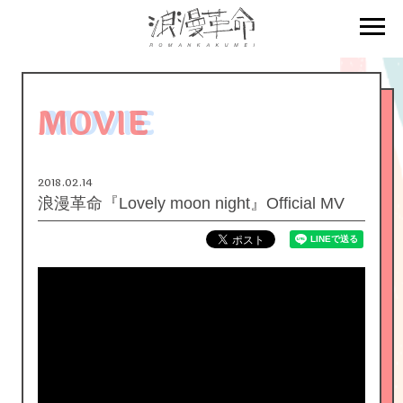
SPECIAL
BIRTHDAY MAIL
MOVIE
2018.02.14
MAIL MAGAZINE
浪漫革命『Lovely moon night』Official MV