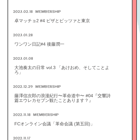
2023.02.18
MEMBERSHIP
卓マッチョ2 #4 ピザとピッツァと東京
2023.01.28
ワンワン日記#4 後藤潤一
2023.01.08
大池奏太の日常 vol.3 「あけおめ、そしてことよ
ろ」
2022.12.29
MEMBERSHIP
藤澤信次郎の浪漫紀行〜革命道中〜 #04『交響詩
篇エウレカセブン観たことあります？』
2022.11.18
MEMBERSHIP
FCオンライン会議「革命会議 (第五回)」
2022.11.17