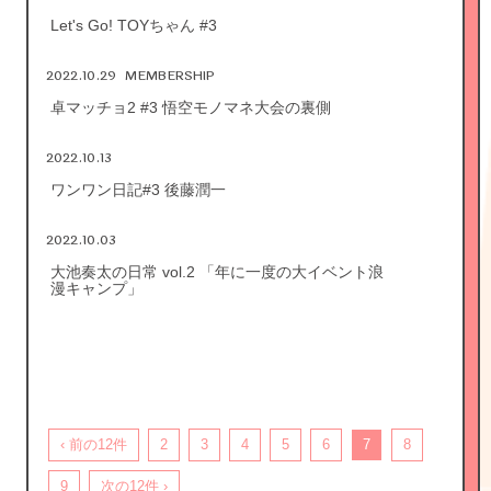
Let's Go! TOYちゃん #3
2022.10.29
MEMBERSHIP
卓マッチョ2 #3 悟空モノマネ大会の裏側
2022.10.13
ワンワン日記#3 後藤潤一
2022.10.03
大池奏太の日常 vol.2 「年に一度の大イベント浪
漫キャンプ」
‹ 前の12件
2
3
4
5
6
7
8
9
次の12件 ›