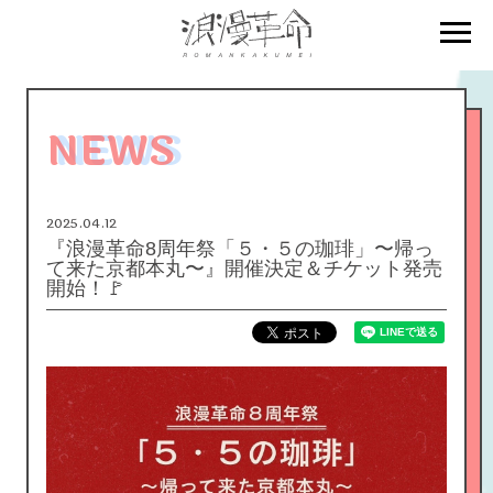
NEWS
2025.04.12
『浪漫革命8周年祭「５・５の珈琲」〜帰っ
て来た京都本丸〜』開催決定＆チケット発売
開始！🚩