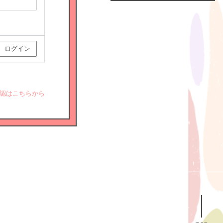
Official
Fanclub
につい
て
認はこちらから
GALLERY
MEMBER'S
MOVIE
FC
BLOG
SPECIAL
BIRTHDAY
MAIL
MAIL
MAGAZINE