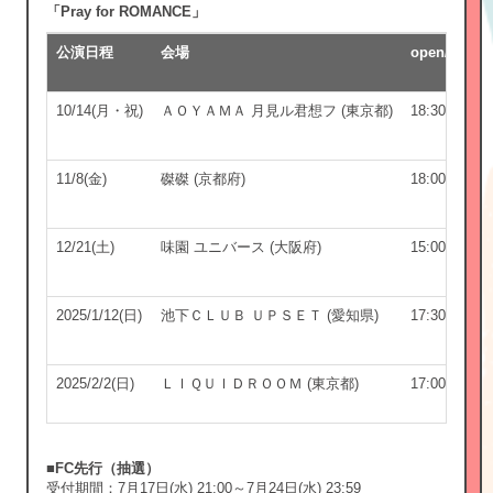
「Pray for ROMANCE」
公演日程
会場
open/start
10/14(月・祝)
ＡＯＹＡＭＡ 月見ル君想フ (東京都)
18:30 ／ 19:
11/8(金)
磔磔 (京都府)
18:00 ／ 18:
12/21(土)
味園 ユニバース (大阪府)
15:00 ／ 16:
2025/1/12(日)
池下ＣＬＵＢ ＵＰＳＥＴ (愛知県)
17:30 ／ 18:
2025/2/2(日)
ＬＩＱＵＩＤＲＯＯＭ (東京都)
17:00
／
18:
■FC先行（抽選）
受付期間：7月17日(水) 21:00～7月24日(水) 23:59