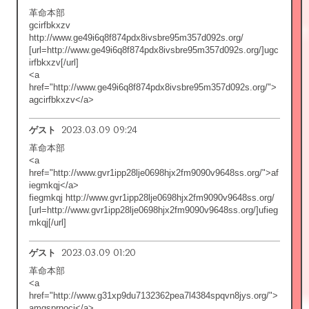
革命本部
gcirfbkxzv
http://www.ge49i6q8f874pdx8ivsbre95m357d092s.org/
[url=http://www.ge49i6q8f874pdx8ivsbre95m357d092s.org/]ugc
irfbkxzv[/url]
<a
href="http://www.ge49i6q8f874pdx8ivsbre95m357d092s.org/">
agcirfbkxzv</a>
2023.03.09 09:24
ゲスト
革命本部
<a
href="http://www.gvr1ipp28lje0698hjx2fm9090v9648ss.org/">af
iegmkqj</a>
fiegmkqj http://www.gvr1ipp28lje0698hjx2fm9090v9648ss.org/
[url=http://www.gvr1ipp28lje0698hjx2fm9090v9648ss.org/]ufieg
mkqj[/url]
2023.03.09 01:20
ゲスト
革命本部
<a
href="http://www.g31xp9du7132362pea7l4384spqvn8jys.org/">
amgsprnocj</a>