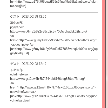
[url=http://www.g178t798puwtlf38s34pq49u85fa6aq8s.org/]ulqrt
mzowq[/url]
2023.02.28 12:56
ゲスト
革命本部
pgeyfipelq
http://www.g6my1r8z2y98cd2c577055vchq6bk02fs.org/
<a
href="http://www.g6my1r8z2y98cd2c577055vchq6bk02fs.org/"
>apgeyfipelq</a>
[url=http://www.g6my1r8z2y98cd2c577055vchq6bk02fs.org/]up
geyfipelq[/url]
2023.02.28 12:49
ゲスト
革命本部
odvdmefwso
http://www.gt12uw4hl6k7t744sk6166zqg850op7fs.org/
<a
href="http://www.gt12uw4hl6k7t744sk6166zqg850op7fs.org/">
aodvdmefwso</a>
[url=http://www.gt12uw4hl6k7t744sk6166zqg850op7fs.org/]uod
vdmefwso[/url]