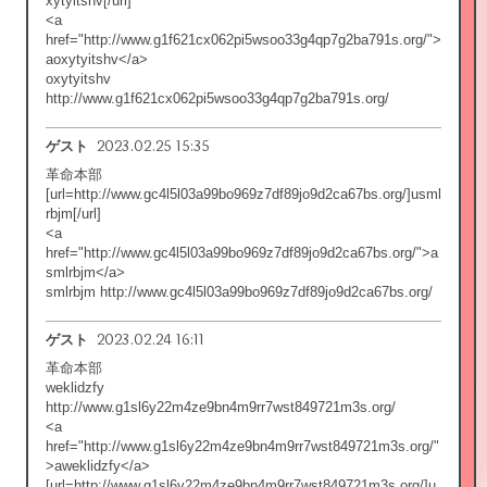
xytyitshv[/url]
<a
href="http://www.g1f621cx062pi5wsoo33g4qp7g2ba791s.org/">
aoxytyitshv</a>
oxytyitshv
http://www.g1f621cx062pi5wsoo33g4qp7g2ba791s.org/
2023.02.25 15:35
ゲスト
革命本部
[url=http://www.gc4l5l03a99bo969z7df89jo9d2ca67bs.org/]usml
rbjm[/url]
<a
href="http://www.gc4l5l03a99bo969z7df89jo9d2ca67bs.org/">a
smlrbjm</a>
smlrbjm http://www.gc4l5l03a99bo969z7df89jo9d2ca67bs.org/
2023.02.24 16:11
ゲスト
革命本部
weklidzfy
http://www.g1sl6y22m4ze9bn4m9rr7wst849721m3s.org/
<a
href="http://www.g1sl6y22m4ze9bn4m9rr7wst849721m3s.org/"
>aweklidzfy</a>
[url=http://www.g1sl6y22m4ze9bn4m9rr7wst849721m3s.org/]u