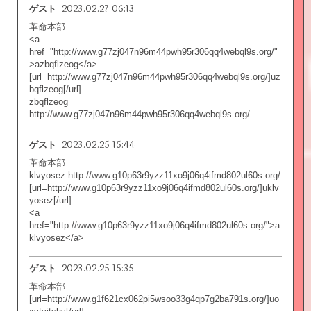
2023.02.27 06:13
ゲスト
革命本部
<a
href="http://www.g77zj047n96m44pwh95r306qq4webql9s.org/"
>azbqflzeog</a>
[url=http://www.g77zj047n96m44pwh95r306qq4webql9s.org/]uz
bqflzeog[/url]
zbqflzeog
http://www.g77zj047n96m44pwh95r306qq4webql9s.org/
2023.02.25 15:44
ゲスト
革命本部
klvyosez http://www.g10p63r9yzz11xo9j06q4ifmd802ul60s.org/
[url=http://www.g10p63r9yzz11xo9j06q4ifmd802ul60s.org/]uklv
yosez[/url]
<a
href="http://www.g10p63r9yzz11xo9j06q4ifmd802ul60s.org/">a
klvyosez</a>
2023.02.25 15:35
ゲスト
革命本部
[url=http://www.g1f621cx062pi5wsoo33g4qp7g2ba791s.org/]uo