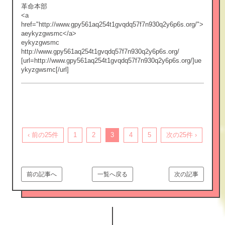
革命本部
<a
href="http://www.gpy561aq254t1gvqdq57f7n930q2y6p6s.org/">
aeykyzgwsmc</a>
eykyzgwsmc
http://www.gpy561aq254t1gvqdq57f7n930q2y6p6s.org/
[url=http://www.gpy561aq254t1gvqdq57f7n930q2y6p6s.org/]ue
ykyzgwsmc[/url]
‹ 前の25件
1
2
3
4
5
次の25件 ›
前の記事へ
一覧へ戻る
次の記事