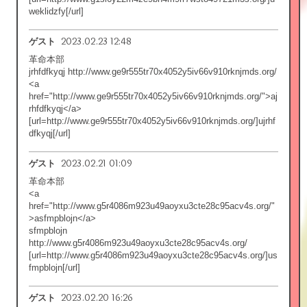
weklidzfy[/url]
2023.02.23 12:48
ゲスト
革命本部
jrhfdfkyqj http://www.ge9r555tr70x4052y5iv66v910rknjmds.org/
<a
href="http://www.ge9r555tr70x4052y5iv66v910rknjmds.org/">aj
rhfdfkyqj</a>
[url=http://www.ge9r555tr70x4052y5iv66v910rknjmds.org/]ujrhf
dfkyqj[/url]
2023.02.21 01:09
ゲスト
革命本部
<a
href="http://www.g5r4086m923u49aoyxu3cte28c95acv4s.org/"
>asfmpblojn</a>
sfmpblojn
http://www.g5r4086m923u49aoyxu3cte28c95acv4s.org/
[url=http://www.g5r4086m923u49aoyxu3cte28c95acv4s.org/]us
fmpblojn[/url]
2023.02.20 16:26
ゲスト