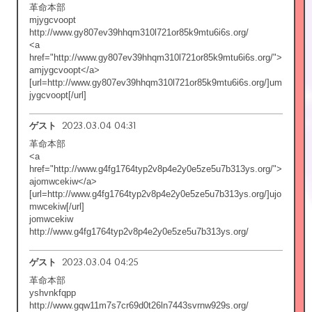
革命本部
mjygcvoopt
http://www.gy807ev39hhqm310l721or85k9mtu6i6s.org/
<a
href="http://www.gy807ev39hhqm310l721or85k9mtu6i6s.org/">
amjygcvoopt</a>
[url=http://www.gy807ev39hhqm310l721or85k9mtu6i6s.org/]um
jygcvoopt[/url]
2023.03.04 04:31
ゲスト
革命本部
<a
href="http://www.g4fg1764typ2v8p4e2y0e5ze5u7b313ys.org/">
ajomwcekiw</a>
[url=http://www.g4fg1764typ2v8p4e2y0e5ze5u7b313ys.org/]ujo
mwcekiw[/url]
jomwcekiw
http://www.g4fg1764typ2v8p4e2y0e5ze5u7b313ys.org/
2023.03.04 04:25
ゲスト
革命本部
yshvnkfqpp
http://www.gqw11m7s7cr69d0t26ln7443svrnw929s.org/