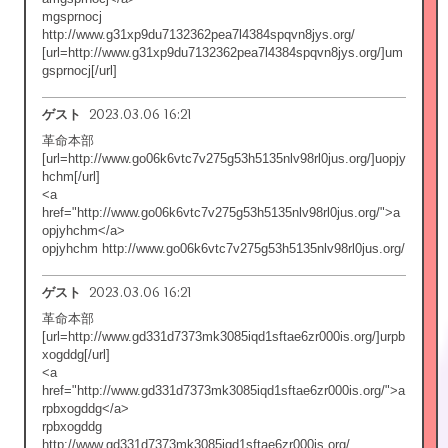
mgsprnocj
http://www.g31xp9du7132362pea7l4384spqvn8jys.org/
[url=http://www.g31xp9du7132362pea7l4384spqvn8jys.org/]um
gsprnocj[/url]
2023.03.06 16:21
ゲスト
革命本部
[url=http://www.go06k6vtc7v275g53h5135nlv98rl0jus.org/]uopjy
hchm[/url]
<a
href="http://www.go06k6vtc7v275g53h5135nlv98rl0jus.org/">a
opjyhchm</a>
opjyhchm http://www.go06k6vtc7v275g53h5135nlv98rl0jus.org/
2023.03.06 16:21
ゲスト
革命本部
[url=http://www.gd331d7373mk3085iqd1sftae6zr000is.org/]urpb
xogddg[/url]
<a
href="http://www.gd331d7373mk3085iqd1sftae6zr000is.org/">a
rpbxogddg</a>
rpbxogddg
http://www.gd331d7373mk3085iqd1sftae6zr000is.org/