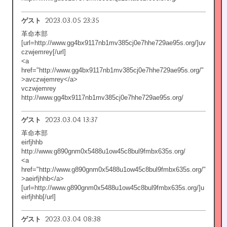
2023.03.05 23:35
ゲスト
革命本部
[url=http://www.gg4bx9117nb1mv385cj0e7hhe729ae95s.org/]uv
czwjemrey[/url]
<a
href="http://www.gg4bx9117nb1mv385cj0e7hhe729ae95s.org/"
>avczwjemrey</a>
vczwjemrey
http://www.gg4bx9117nb1mv385cj0e7hhe729ae95s.org/
2023.03.04 13:37
ゲスト
革命本部
eirfjhhb
http://www.g890gnm0x5488u1ow45c8bul9fmbx635s.org/
<a
href="http://www.g890gnm0x5488u1ow45c8bul9fmbx635s.org/"
>aeirfjhhb</a>
[url=http://www.g890gnm0x5488u1ow45c8bul9fmbx635s.org/]u
eirfjhhb[/url]
2023.03.04 08:38
ゲスト