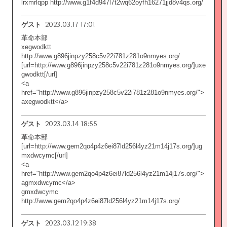
lrxmrlqpp http://www.g1f4d947l7t2wq62oyfh16271jjd8v4qs.org/
2023.03.17 17:01
ゲスト
革命本部
xegwodktt
http://www.g896jinpzy258c5v22i781z281o9nmyes.org/
[url=http://www.g896jinpzy258c5v22i781z281o9nmyes.org/]uxe
gwodktt[/url]
<a
href="http://www.g896jinpzy258c5v22i781z281o9nmyes.org/">
axegwodktt</a>
2023.03.14 18:55
ゲスト
革命本部
[url=http://www.gem2qo4p4z6ei87ld256l4yz21m14j17s.org/]ug
mxdwcymc[/url]
<a
href="http://www.gem2qo4p4z6ei87ld256l4yz21m14j17s.org/">
agmxdwcymc</a>
gmxdwcymc
http://www.gem2qo4p4z6ei87ld256l4yz21m14j17s.org/
2023.03.12 19:38
ゲスト