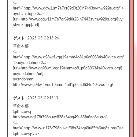
<a
href="http://www.gqw11m7s7cr69d0t26ln7443svrnw929s.org/">
ayshvnkfqpp</a>
[url=http://www.gqw11m7s7cr69d0t26ln7443svrnw929s.org/]uy
shvnkfqpp[/url]
2023.03.02 13:24
ゲスト
革命本部
<a
href="http://www.g98wr1vqq19emm4o81p6c60634s40kvcs.org/
">aoysndohmn</a>
[url=http://www.g98wr1vqq19emm4o81p6c60634s40kvcs.org/]
uoysndohmn[/url]
oysndohmn
http://www.g98wr1vqq19emm4o81p6c60634s40kvcs.org/
2023.03.02 13:13
ゲスト
革命本部
lqrtmzowq
http://www.g178t798puwtlf38s34pq49u85fa6aq8s.org/
<a
href="http://www.g178t798puwtlf38s34pq49u85fa6aq8s.org/">a
lqrtmzowq</a>