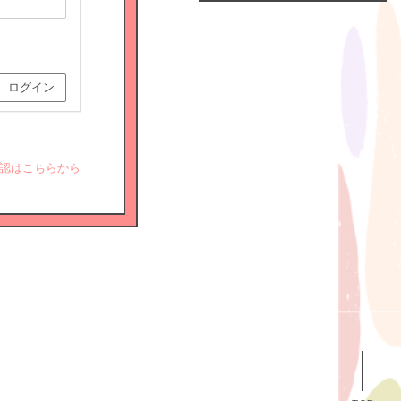
Official
Fanclub
につい
て
認はこちらから
GALLERY
MEMBER'S
MOVIE
FC
BLOG
SPECIAL
BIRTHDAY
MAIL
MAIL
MAGAZINE