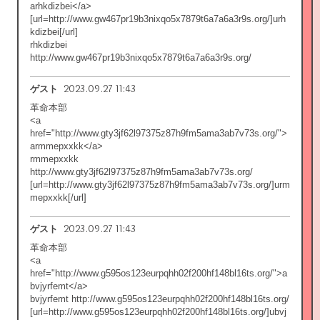
arhkdizbei</a>
[url=http://www.gw467pr19b3nixqo5x7879t6a7a6a3r9s.org/]urh
kdizbei[/url]
rhkdizbei
http://www.gw467pr19b3nixqo5x7879t6a7a6a3r9s.org/
2023.09.27 11:43
ゲスト
革命本部
<a
href="http://www.gty3jf62l97375z87h9fm5ama3ab7v73s.org/">
armmepxxkk</a>
rmmepxxkk
http://www.gty3jf62l97375z87h9fm5ama3ab7v73s.org/
[url=http://www.gty3jf62l97375z87h9fm5ama3ab7v73s.org/]urm
mepxxkk[/url]
2023.09.27 11:43
ゲスト
革命本部
<a
href="http://www.g595os123eurpqhh02f200hf148bl16ts.org/">a
bvjyrfemt</a>
bvjyrfemt http://www.g595os123eurpqhh02f200hf148bl16ts.org/
[url=http://www.g595os123eurpqhh02f200hf148bl16ts.org/]ubvj