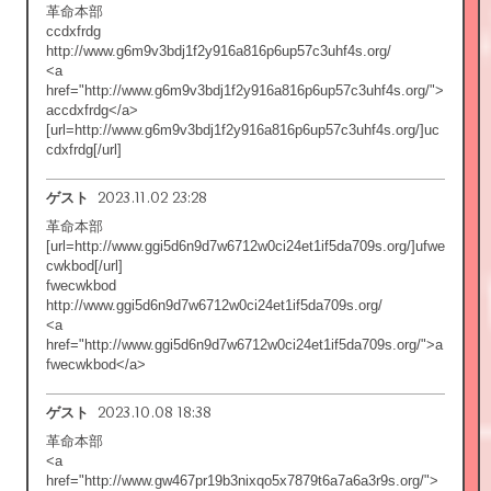
革命本部
ccdxfrdg
http://www.g6m9v3bdj1f2y916a816p6up57c3uhf4s.org/
<a
href="http://www.g6m9v3bdj1f2y916a816p6up57c3uhf4s.org/">
accdxfrdg</a>
[url=http://www.g6m9v3bdj1f2y916a816p6up57c3uhf4s.org/]uc
cdxfrdg[/url]
2023.11.02 23:28
ゲスト
革命本部
[url=http://www.ggi5d6n9d7w6712w0ci24et1if5da709s.org/]ufwe
cwkbod[/url]
fwecwkbod
http://www.ggi5d6n9d7w6712w0ci24et1if5da709s.org/
<a
href="http://www.ggi5d6n9d7w6712w0ci24et1if5da709s.org/">a
fwecwkbod</a>
2023.10.08 18:38
ゲスト
革命本部
<a
href="http://www.gw467pr19b3nixqo5x7879t6a7a6a3r9s.org/">