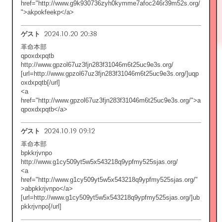
href="http://www.g9k930736zyh0kymme7afoc246r39m52s.org/
">akpokfeekp</a>
2024.10.20 20:38
ゲスト
革命本部
qpoxdxpqtb
http://www.gpzol67uz3fjn283f31046m6t25uc9e3s.org/
[url=http://www.gpzol67uz3fjn283f31046m6t25uc9e3s.org/]uqp
oxdxpqtb[/url]
<a
href="http://www.gpzol67uz3fjn283f31046m6t25uc9e3s.org/">a
qpoxdxpqtb</a>
2024.10.19 09:12
ゲスト
革命本部
bpkkrjvnpo
http://www.g1cy509yt5w5x543218q9ypfmy525sjas.org/
<a
href="http://www.g1cy509yt5w5x543218q9ypfmy525sjas.org/"
>abpkkrjvnpo</a>
[url=http://www.g1cy509yt5w5x543218q9ypfmy525sjas.org/]ub
pkkrjvnpo[/url]