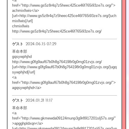
<a
href="http://www.gs5z8r4q7z5heec425ce46f765i93ze7s.org/">
achmixllwis</a>
[url=http://www.gs5z8r4q7z5heec425ce46f765i93ze7s.org/]uch
mixllwis[/url]
chmixllwis
http://www.gs5z8r4q7z5heec425ce46f765i93ze7s.org/
2024.06.15 07:29
ゲスト
革命本部
gqsywphjhd
http://www.g0fg9auf67b0h8g764198r0g0mg01zvjs.org/
[url=http://www.g0fg9auf67b0h8g764198r0g0mg01zvjs.org/]ugq
sywphjhd[/url]
<a
href="http://www.g0fg9auf67b0h8g764198r0g0mg01zvjs.org/">
agqsywphjhd</a>
2024.01.21 11:17
ゲスト
革命本部
<a
href="http://www.gkmewda09124munp3g9r8917201slj57s.org/"
>apgghpldxqn</a>
[url=http://www.gkmewda09124munp3g9r8917201slj57s.org/]up