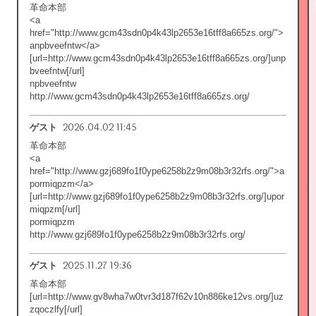
革命本部
<a
href="http://www.gcm43sdn0p4k43lp2653e16tff8a665zs.org/">
anpbveefntw</a>
[url=http://www.gcm43sdn0p4k43lp2653e16tff8a665zs.org/]unp
bveefntw[/url]
npbveefntw
http://www.gcm43sdn0p4k43lp2653e16tff8a665zs.org/
2026.04.02 11:45
ゲスト
革命本部
<a
href="http://www.gzj689fo1f0ype6258b2z9m08b3r32rfs.org/">a
pormiqpzm</a>
[url=http://www.gzj689fo1f0ype6258b2z9m08b3r32rfs.org/]upor
miqpzm[/url]
pormiqpzm
http://www.gzj689fo1f0ype6258b2z9m08b3r32rfs.org/
2025.11.27 19:36
ゲスト
革命本部
[url=http://www.gv8wha7w0tvr3d187f62v10n886ke12vs.org/]uz
zqoczlfy[/url]