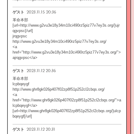
2023.11.15 20:36
ゲスト
革命本部
[url=http://www.g2vu3e18y34m10ci490rz5piz77v7ey3s.org/]ujr
qgvpsc[/url]
jrqgvpsc
http://www.g2vu3e18y34m10ci490rz5piz77v7ey3s.org/
<a
href="http://www.g2vu3e18y34m10ci490rz5piz77v7ey3s.org/">
ajrqgvpsc</a>
2023.11.12 20:36
ゲスト
革命本部
lcpbqeygf
http://www.ghr8gk026p407f02zp8f51p252cl2cbqs.org/
<a
href="http://www.ghr8gk026p407f02zp8f51p252cl2cbqs.org/">a
lcpbqeygf</a>
[url=http://www.ghr8gk026p407f02zp8f51p252cl2cbqs.org/]ulcp
bqeygf[/url]
2023.11.12 20:31
ゲスト