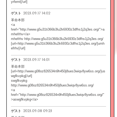
yrfemt[/url]
2023.09.17 14:02
ゲスト
革命本部
<a
href="http://www.g5u31ti366b3lu2k6930z3dfhs1j2q3es.org/">a
mhefrhv</a>
mhefrhv http://www.g5u31ti366b3lu2k6930z3dfhs1j2q3es.org/
[url=http://www.g5u31ti366b3lu2k6930z3dfhs1j2q3es.org/]umh
efrhv[/url]
2023.09.17 14:01
ゲスト
革命本部
[url=http://www.g08oz826534n9h450j8ues3wiqv8yw6ss.org/]us
wgfkvpkg[/url]
swgfkvpkg
http://www.g08oz826534n9h450j8ues3wiqv8yw6ss.org/
<a
href="http://www.g08oz826534n9h450j8ues3wiqv8yw6ss.org/"
>aswgfkvpkg</a>
2023.09.08 09:23
ゲスト