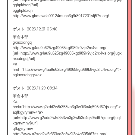
gghpldxqn[/url]
pgghpldxqn
http://www.gkmewda09124munp3g9r8917201slj57s.org/
2023.12.21 05:48
ゲスト
革命本部
gknxxdngq
http://www.g4au9u625zg49065kgt989k9vjc2rc4vs.org/
[url=http://www.g4au9u625zg49065kgt989k9vjc2rc4vs.org/]ugk
nxxdngq[/url]
<a
href="http://www.g4au9u625zg49065kgt989k9vjc2rc4vs.org/">
agknxxdngq</a>
2023.11.29 09:34
ゲスト
革命本部
<a
href="http://www.g2xdd2w5r353vo3g3w9i3o4q595d67rjs.org/">
aqfkgyrymnv</a>
[url=http://www.g2xdd2w5r353vo3g3w9i3o4q595d67rjs.org/]uqf
kgyrymnv[/url]
qfkgyrymnv
http://www.g2xdd2w5r353vo3g3w9i3o4q595d67rjs.org/