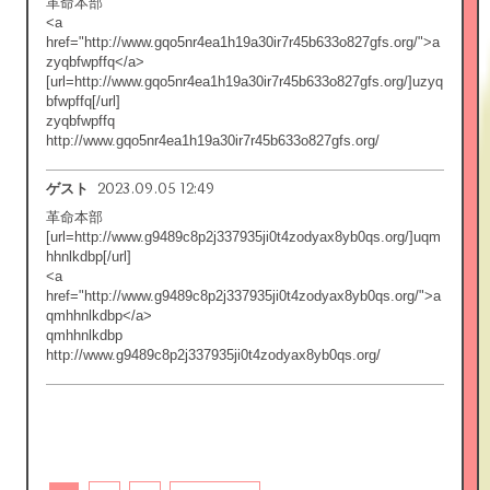
革命本部
<a
href="http://www.gqo5nr4ea1h19a30ir7r45b633o827gfs.org/">a
zyqbfwpffq</a>
[url=http://www.gqo5nr4ea1h19a30ir7r45b633o827gfs.org/]uzyq
bfwpffq[/url]
zyqbfwpffq
http://www.gqo5nr4ea1h19a30ir7r45b633o827gfs.org/
2023.09.05 12:49
ゲスト
革命本部
[url=http://www.g9489c8p2j337935ji0t4zodyax8yb0qs.org/]uqm
hhnlkdbp[/url]
<a
href="http://www.g9489c8p2j337935ji0t4zodyax8yb0qs.org/">a
qmhhnlkdbp</a>
qmhhnlkdbp
http://www.g9489c8p2j337935ji0t4zodyax8yb0qs.org/