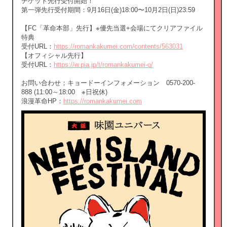
チケット先行受付開始！
第一弾先行受付期間：9月16日(金)18:00〜10月2日(日)23:59
【FC「革命本部」先行】※優先当選+会場にてクリアファイル
特典
受付URL：
https://romankakumei.com/contents/563031
【オフィシャル先行】
受付URL：
https://w.pia.jp/t/romankakumei-o/
お問い合わせ；キョードーインフォメーション 0570-200-
888 (11:00～18:00 ※日祝休)
浪漫革命HP：
https://romankakumei.com