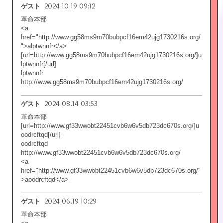
2024.10.19 09:12
ゲスト
革命本部
<a
href="http://www.gg58ms9m70bubpcf16em42ujg1730216s.org/
">alptwnnfr</a>
[url=http://www.gg58ms9m70bubpcf16em42ujg1730216s.org/]u
lptwnnfr[/url]
lptwnnfr
http://www.gg58ms9m70bubpcf16em42ujg1730216s.org/
2024.08.14 03:53
ゲスト
革命本部
[url=http://www.gf33wwobt22451cvb6w6v5db723dc670s.org/]u
oodrcftqd[/url]
oodrcftqd
http://www.gf33wwobt22451cvb6w6v5db723dc670s.org/
<a
href="http://www.gf33wwobt22451cvb6w6v5db723dc670s.org/"
>aoodrcftqd</a>
2024.06.19 10:29
ゲスト
革命本部