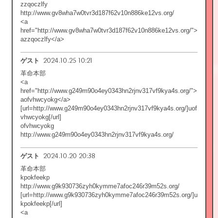
zzqoczlfy
http://www.gv8wha7w0tvr3d187f62v10n886ke12vs.org/
<a
href="http://www.gv8wha7w0tvr3d187f62v10n886ke12vs.org/">
azzqoczlfy</a>
2024.10.25 10:21
ゲスト
革命本部
<a
href="http://www.g249m90o4ey0343hn2rjnv317vf9kya4s.org/">
aofvhwcyokg</a>
[url=http://www.g249m90o4ey0343hn2rjnv317vf9kya4s.org/]uof
vhwcyokg[/url]
ofvhwcyokg
http://www.g249m90o4ey0343hn2rjnv317vf9kya4s.org/
2024.10.20 20:38
ゲスト
革命本部
kpokfeekp
http://www.g9k930736zyh0kymme7afoc246r39m52s.org/
[url=http://www.g9k930736zyh0kymme7afoc246r39m52s.org/]u
kpokfeekp[/url]
<a