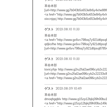
革命本部
[url=http://www.gg7b043b5o653e8r6y4xhe88f8rl
<a href="http://www.gg7b043b5o653e8r6y4xhe
oixcnjqxj http://www.gg7b043b5o653e8r6y4xh
2023.08.10 11:33
ゲスト
革命本部
<a href="http://www.gx6vv798oq7y921dtlpsq
qrljksfhe http://www.gx6vv798oq7y921dtlps
[url=http://www.gx6vv798oq7y921dtlpsq878540
2023.08.10 11:33
ゲスト
革命本部
tovicyfqv http://www.g2ru2fal2ae096cyb2x2
[url=http://www.g2ru2fal2ae096cyb2x22233s81
<a href="http://www.g2ru2fal2ae096cyb2x22
2023.08.09 10:49
ゲスト
革命本部
dmoqhgqblv http://www.g15zp12bjkj09h00bu1
<a href="http://www.g15zp12bjkj09h00bu14