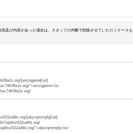
表現及び内容があった場合は、スタッフの判断で削除させていただくケースも
638a1s.org/]umzrjgeirw[/url]
2urc74638a1s.org/">amzrjgeirw</a>
2urc74638a1s.org/
z022ud4ls.org/]ubyvqmmqfq[/url]
n7opblsz022ud4ls.org/
opblsz022ud4ls.org/">abyvqmmqfq</a>