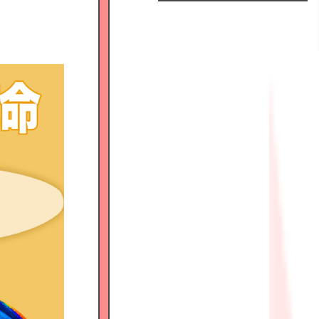
Official
Fanclub
につい
て
GALLERY
MEMBER'S
MOVIE
FC
BLOG
SPECIAL
BIRTHDAY
MAIL
MAIL
MAGAZINE