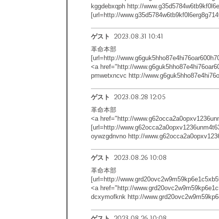
kggdebxqph http://www.g35d5784w6tb9kf0l6e
[url=http://www.g35d5784w6tb9kf0l6erg8g714y
2023.08.31 10:41
ゲスト
革命本部
[url=http://www.g6guk5hho87e4hi76oar600h7
<a href="http://www.g6guk5hho87e4hi76oar
pmwetxncvc http://www.g6guk5hho87e4hi76o
2023.08.28 12:05
ゲスト
革命本部
<a href="http://www.g62occa2a0opxv1236u
[url=http://www.g62occa2a0opxv1236unm4t63
oywzgdnvno http://www.g62occa2a0opxv123
2023.08.26 10:08
ゲスト
革命本部
[url=http://www.grd20ovc2w9m59kp6e1c5xb59
<a href="http://www.grd20ovc2w9m59kp6e1
dcxymofknk http://www.grd20ovc2w9m59kp6
2023.08.26 10:08
ゲスト