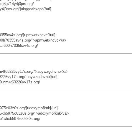
rg8g714y4j0prs.org/
4j0prs.org/]ukggdebxqph[/url]
0355av4s.org/]upmwetxncvc[/url]
600h70355av4s.org/">apmwetxncvc</a>
ar600h70355av4s.org/
nm4t63226vy17s.org/">aoywzgdnvno</a>
226vy17s.org/]uoywzgdnvno[/url]
6unm4t63226vy17s.org/
75c03z0s.org/]udcxymofknk[/url]
c5xb5975c03z0s.org/">adcxymofknk</a>
e1c5xb5975c03z0s.org/