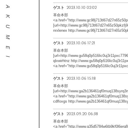
2023.10.10 02:02
ゲスト
革命本部
<a href="http://www.gc98j713tl67d27n65z50p
[url=http://www.gc98j713tl67d27n65z50pkzfj9q
nrxlenex http://www.gc98j713tl67d27n65z50pk
2023.10.06 17:21
ゲスト
革命本部
[url=http://www.gu58q0p516lic0uj3r11pxc77966
qlxwirhtnz http://www.gu58q0p516lic0uj3r11p
<a href="http://www.gu58q0p516lic0uj3r11px
2023.10.06 15:18
ゲスト
革命本部
[url=http://www.ga2b136461qf0muq138syrq3n7
<a href="http://www.ga2b136461qf0muq138sy
cdlfoxgs http://www.ga2b136461qf0muq138sy
2023.09.20 06:38
ゲスト
革命本部
<a href="http://www.g35d5784w6tb9kf0l6erg