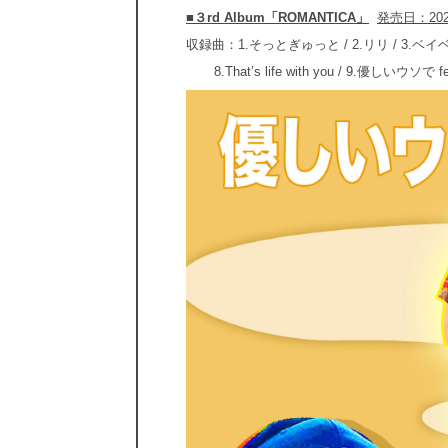
■３rd Album「ROMANTICA」
発売日：202
収録曲：1.そっとぎゅっと / 2.リリ / 3.ベイベ 
8.That’s life with you / 9.優しいウソで 