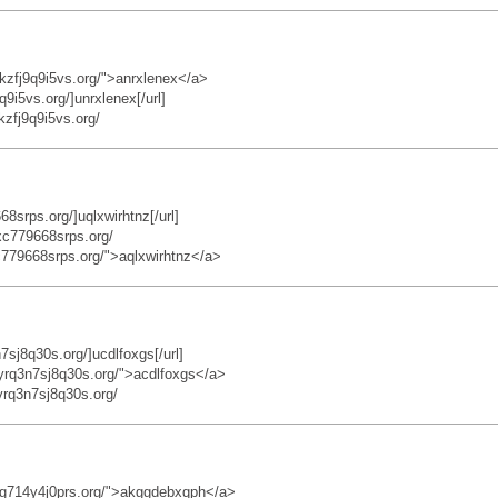
kzfj9q9i5vs.org/">anrxlenex</a>
9i5vs.org/]unrxlenex[/url]
zfj9q9i5vs.org/
8srps.org/]uqlxwirhtnz[/url]
xc779668srps.org/
c779668srps.org/">aqlxwirhtnz</a>
sj8q30s.org/]ucdlfoxgs[/url]
rq3n7sj8q30s.org/">acdlfoxgs</a>
rq3n7sj8q30s.org/
8g714y4j0prs.org/">akggdebxqph</a>