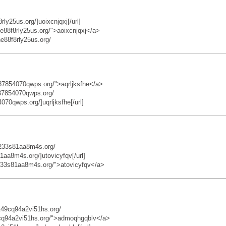
y25us.org/]uoixcnjqxj[/url]
88f8rly25us.org/">aoixcnjqxj</a>
e88f8rly25us.org/
87854070qwps.org/">aqrljksfhe</a>
q87854070qwps.org/
70qwps.org/]uqrljksfhe[/url]
2233s81aa8m4s.org/
aa8m4s.org/]utovicyfqv[/url]
233s81aa8m4s.org/">atovicyfqv</a>
49cq94a2vi51hs.org/
9cq94a2vi51hs.org/">admoqhgqblv</a>