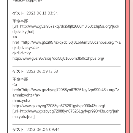
>aldkwnbqfp</a>
2023.06.13 03:54
ゲスト
革命本部
[url=http://www.g5zi957sxq7dci58j81666m3l50czhp5s.org/]uqk
dljdvcky[/url]
<a
href="http://www.g5zi957sxq7dci58j81666m3l50czhp5s.org/">a
qkdljdvcky</a>
qkdljdvcky
http://www.g5zi957sxq7dci58j81666m3l50czhp5s.org/
2023.06.09 13:53
ゲスト
革命本部
<a
href="http://www.gxzbycg72088yn675261gyfvpr990r43s.org/">
arhmizyohz</a>
rhmizyohz
http://www.gxzbycg72088yn675261gyfvpr990r43s.org/
[url=http://www.gxzbycg72088yn675261gyfvpr990r43s.org/]urh
mizyohz[/url]
2023.06.06 09:44
ゲスト