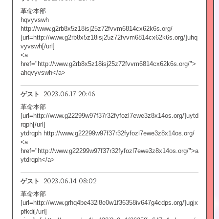
革命本部
hqvyvswh
http://www.g2rb8x5z18isj25z72fvvm6814cx62k6s.org/
[url=http://www.g2rb8x5z18isj25z72fvvm6814cx62k6s.org/]uhq
vyvswh[/url]
<a
href="http://www.g2rb8x5z18isj25z72fvvm6814cx62k6s.org/">
ahqvyvswh</a>
2023.06.17 20:46
ゲスト
革命本部
[url=http://www.g22299w97f37r32fyfozl7ewe3z8x14os.org/]uytd
rqph[/url]
ytdrqph http://www.g22299w97f37r32fyfozl7ewe3z8x14os.org/
<a
href="http://www.g22299w97f37r32fyfozl7ewe3z8x14os.org/">a
ytdrqph</a>
2023.06.14 08:02
ゲスト
革命本部
[url=http://www.grhq4be432i8e0w1f36358iv647g4cdps.org/]ugjx
pfkdi[/url]