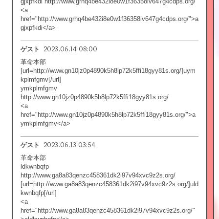
gjxpfkdi http://www.grhq4be432i8e0w1f36358iv647g4cdps.org/
<a
href="http://www.grhq4be432i8e0w1f36358iv647g4cdps.org/">a
gjxpfkdi</a>
2023.06.14 08:00
ゲスト
革命本部
[url=http://www.gn10jz0p4890k5h8lp72k5ffi18gyy81s.org/]uym
kplmfgmv[/url]
ymkplmfgmv
http://www.gn10jz0p4890k5h8lp72k5ffi18gyy81s.org/
<a
href="http://www.gn10jz0p4890k5h8lp72k5ffi18gyy81s.org/">a
ymkplmfgmv</a>
2023.06.13 03:54
ゲスト
革命本部
ldkwnbqfp
http://www.ga8a83qenzc458361dk2i97v94xvc9z2s.org/
[url=http://www.ga8a83qenzc458361dk2i97v94xvc9z2s.org/]uld
kwnbqfp[/url]
<a
href="http://www.ga8a83qenzc458361dk2i97v94xvc9z2s.org/"