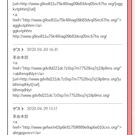
[url=http://www.g9oo811u75k46hag09b83dvq05ric67hs.org/]ugg
kvtphhm[/url]
<a
href="http://www.g9oo811u75k46hag09b83dvq05ric67hs.org/">
aggkvtphhm</a>
ggkvtphhm
http://www.g9oo811u75k46hag09b83dvq05ric67hs.org/
2023.06.30 16:31
ゲスト
革命本部
<a
href="http://www.gdv8d221dc7z0sp7m77528xq7rj19p9ms.org/"
>ablhmqdhlyt</a>
[url=http://www.gdv8d221dc7z0sp7m77528xq7rj19p9ms.org/]u
blhmqdhlyt[/url]
blhmqdhlyt
http://www.gdv8d221dc7z0sp7m77528xq7rj19p9ms.org/
2023.06.29 15:17
ゲスト
革命本部
<a
href="http://www.gefwxh42tp6k81759f889e9ap6e010cxs.org/">
abrgpgxovv</a>