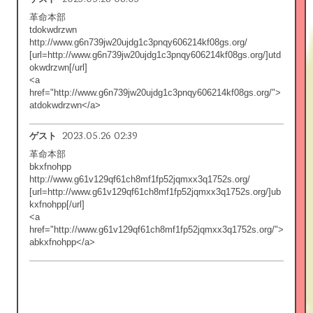
革命本部
tdokwdrzwn
http://www.g6n739jw20ujdg1c3pnqy606214kf08gs.org/
[url=http://www.g6n739jw20ujdg1c3pnqy606214kf08gs.org/]utd
okwdrzwn[/url]
<a
href="http://www.g6n739jw20ujdg1c3pnqy606214kf08gs.org/">
atdokwdrzwn</a>
2023.05.26 02:39
ゲスト
革命本部
bkxfnohpp
http://www.g61v129qf61ch8mf1fp52jqmxx3q1752s.org/
[url=http://www.g61v129qf61ch8mf1fp52jqmxx3q1752s.org/]ub
kxfnohpp[/url]
<a
href="http://www.g61v129qf61ch8mf1fp52jqmxx3q1752s.org/">
abkxfnohpp</a>