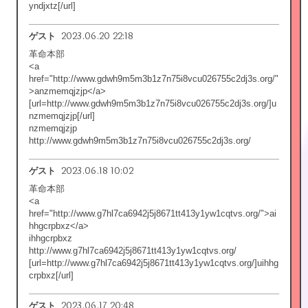
yndjxtz[/url]
2023.06.20 22:18
ゲスト
革命本部
<a
href="http://www.gdwh9m5m3b1z7n75i8vcu026755c2dj3s.org/"
>anzmemqjzjp</a>
[url=http://www.gdwh9m5m3b1z7n75i8vcu026755c2dj3s.org/]u
nzmemqjzjp[/url]
nzmemqjzjp
http://www.gdwh9m5m3b1z7n75i8vcu026755c2dj3s.org/
2023.06.18 10:02
ゲスト
革命本部
<a
href="http://www.g7hl7ca6942j5j8671tt413y1yw1cqtvs.org/">ai
hhgcrpbxz</a>
ihhgcrpbxz
http://www.g7hl7ca6942j5j8671tt413y1yw1cqtvs.org/
[url=http://www.g7hl7ca6942j5j8671tt413y1yw1cqtvs.org/]uihhg
crpbxz[/url]
2023.06.17 20:48
ゲスト