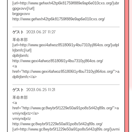
[url=http://www.gefwxh42tp6k81759f889e9ap6e010cxs.org/]ubr
gpgxovv[/url]
brgpgxovv
http://www.gefwxh42tp6k81759f889e9ap6e010cxs.org/
2023.06.27 11:27
ゲスト
革命本部
[url=http://www.gexi4afwoz851806l1y4bu7310yj864os.org/]udpl
lrjbmfc[/url]
dpllrjbmfc
http://www.gexi4afwoz851806l1y4bu7310yj864os.org/
<a
href="http://www.gexi4afwoz851806l1y4bu7310yj864os.org/">a
dpllrjbmfc</a>
2023.06.25 11:21
ゲスト
革命本部
<a
href="http://www.gc8wybr5f1229e50ai91po8s5rl42q89s.org/">a
vmiyndjxtz</a>
vmiyndjxtz
http://www.gc8wybr5f1229e50ai91po8s5rl42q89s.org/
[url=http://www.gc8wybr5f1229e50ai91po8s5rl42q89s.org/]uvmi