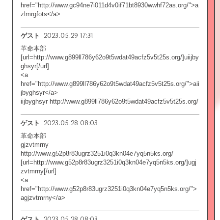
href="http://www.gc94ne7i011d4v0if71bt8930wwhf72as.org/">a
zlmrgfots</a>
2023.05.29 17:31
ゲスト
革命本部
[url=http://www.g899ll786y62o9t5wdat49acfz5v5t25s.org/]uiijby
ghsyr[/url]
<a
href="http://www.g899ll786y62o9t5wdat49acfz5v5t25s.org/">aii
jbyghsyr</a>
iijbyghsyr http://www.g899ll786y62o9t5wdat49acfz5v5t25s.org/
2023.05.28 08:03
ゲスト
革命本部
gjzvtmrny
http://www.g52p8r83ugrz3251i0q3kn04e7yq5n5ks.org/
[url=http://www.g52p8r83ugrz3251i0q3kn04e7yq5n5ks.org/]ugj
zvtmrny[/url]
<a
href="http://www.g52p8r83ugrz3251i0q3kn04e7yq5n5ks.org/">
agjzvtmrny</a>
2023.05.28 08:03
ゲスト