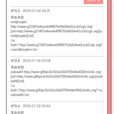
投稿する
2023.07.04 06:21
ゲスト
革命本部
mnfjksqdm
http://www.g27d07w4oseh4f957h24d16w41zcb2zgs.org/
[url=http://www.g27d07w4oseh4f957h24d16w41zcb2zgs.org/]u
mnfjksqdm[/url]
<a
href="http://www.g27d07w4oseh4f957h24d16w41zcb2zgs.org/"
>amnfjksqdm</a>
2023.07.03 09:58
ゲスト
革命本部
sekowhf http://www.g0fqro3c61l1ol1b0755t4do4342min4s.org/
[url=http://www.g0fqro3c61l1ol1b0755t4do4342min4s.org/]usek
owhf[/url]
<a
href="http://www.g0fqro3c61l1ol1b0755t4do4342min4s.org/">a
sekowhf</a>
2023.07.03 09:43
ゲスト
革命本部