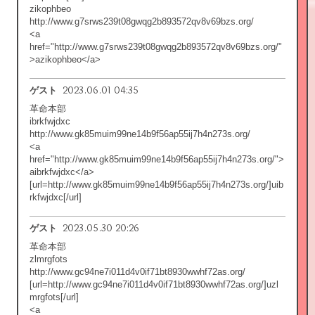
zikophbeo
http://www.g7srws239t08gwqg2b893572qv8v69bzs.org/
<a
href="http://www.g7srws239t08gwqg2b893572qv8v69bzs.org/"
>azikophbeo</a>
2023.06.01 04:35
ゲスト
革命本部
ibrkfwjdxc
http://www.gk85muim99ne14b9f56ap55ij7h4n273s.org/
<a
href="http://www.gk85muim99ne14b9f56ap55ij7h4n273s.org/">
aibrkfwjdxc</a>
[url=http://www.gk85muim99ne14b9f56ap55ij7h4n273s.org/]uib
rkfwjdxc[/url]
2023.05.30 20:26
ゲスト
革命本部
zlmrgfots
http://www.gc94ne7i011d4v0if71bt8930wwhf72as.org/
[url=http://www.gc94ne7i011d4v0if71bt8930wwhf72as.org/]uzl
mrgfots[/url]
<a