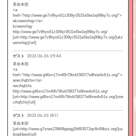
革命本部
<a
href="http://www.ge7v9hys61z309yr3531e5lw1ej99by7s.org/">
akzwenvhqy</a>
kzwenvhqy
http://www.ge7v9hys61z309yr3531e5lw1ej99by7s.org/
[url=http://www.ge7v9hys61z309yr3531e5lw1ej99by7s.org/]ukz
wenvhqy[/url]
2023.06.06 09:44
ゲスト
革命本部
<a
href="http://www.g46xn17m40h79txkf38377e8hne4xft1s.org/">
anecihqfzhx</a>
necihqfzhx
http://www.g46xn17m40h79txkf38377e8hne4xft1s.org/
[url=http://www.g46xn17m40h79txkf38377e8hne4xft1s.org/]une
cihqfzhx[/url]
2023.06.03 18:17
ゲスト
革命本部
[url=http://www.g7srws239t08gwqg2b893572qv8v69bzs.org/]uz
ikophbeo[/url]