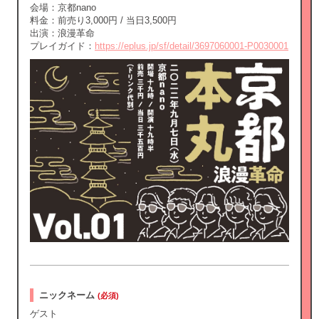
会場：京都nano
料金：前売り3,000円 / 当日3,500円
出演：浪漫革命
プレイガイド：
https://eplus.jp/sf/detail/3697060001-P0030001
ニックネーム
(必須)
ゲスト