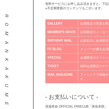
有料サービスにお申し込み頂きますと、下記
※不定期更新のコンテンツもございます。
GALLERY
会員限定の写真を配
MEMBER'S MOVIE
会員限定のメッセー
BIRTHDAY MAIL
お誕生日に会員限定
FC BLOG
メンバーが綴る会員
SPECIAL
会員限定のスペシャ
TICKET
有料会員限定のチケ
MAIL MAGAZINE
ファンクラブ情報や
す。
- お支払いについて -
浪漫革命 OFFICIAL FANCLUB「革