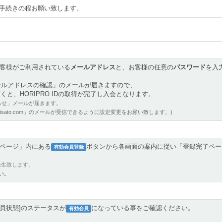
手続きの程お願い致します。
客様がご利用されている
メールアドレス
と、お客様の任意の
パスワード
を入
ールアドレスの確認」のメールが届きますので、
と、HORIPRO IDの取得が完了し入会となります。
知らせ」メールが届きます。
isato.com」のメールが受信できるように設定変更をお願い致します。)
ページ」内にある
ボタンから各画面の案内に従い「登録完了ペー
有効会員登録
発生致します。
い。
員状態]のステータスが
になっている事をご確認ください。
有効会員