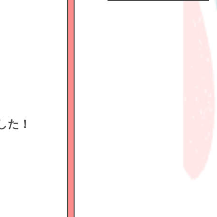
Official
Fanclub
につい
て
GALLERY
MEMBER'S
MOVIE
ました！
FC
BLOG
SPECIAL
BIRTHDAY
MAIL
MAIL
MAGAZINE