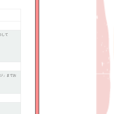
力して
ジ」までお