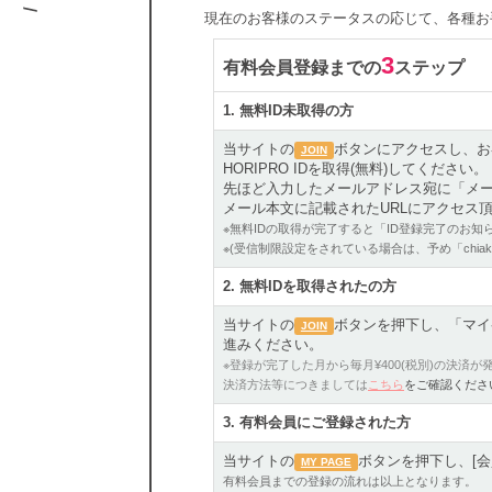
現在のお客様のステータスの応じて、各種お
3
有料会員登録までの
ステップ
1. 無料ID未取得の方
当サイトの
ボタンにアクセスし、お
JOIN
HORIPRO IDを取得(無料)してください。
先ほど入力したメールアドレス宛に「メ
メール本文に記載されたURLにアクセス頂く
※無料IDの取得が完了すると「ID登録完了のお
※(受信制限設定をされている場合は、予め「chiak
2.
無料IDを取得されたの方
当サイトの
ボタンを押下し、「マイ
JOIN
進みください。
※登録が完了した月から毎月¥400(税別)の決済が
決済方法等につきましては
こちら
をご確認くださ
3.
有料会員にご登録された方
当サイトの
ボタンを押下し、[会
MY PAGE
有料会員までの登録の流れは以上となります。